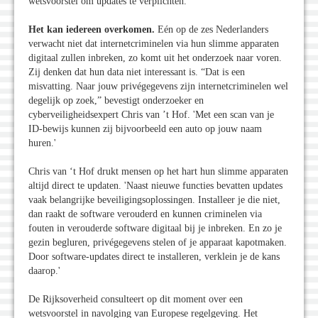
wetsvoorstel om updates te verplichten.'
Het kan iedereen overkomen.
Eén op de zes Nederlanders
verwacht niet dat internetcriminelen via hun slimme apparaten
digitaal zullen inbreken, zo komt uit het onderzoek naar voren.
Zij denken dat hun data niet interessant is. “Dat is een
misvatting. Naar jouw privégegevens zijn internetcriminelen wel
degelijk op zoek,” bevestigt onderzoeker en
cyberveiligheidsexpert Chris van ’t Hof. 'Met een scan van je
ID-bewijs kunnen zij bijvoorbeeld een auto op jouw naam
huren.'
Chris van ‘t Hof drukt mensen op het hart hun slimme apparaten
altijd direct te updaten. 'Naast nieuwe functies bevatten updates
vaak belangrijke beveiligingsoplossingen. Installeer je die niet,
dan raakt de software verouderd en kunnen criminelen via
fouten in verouderde software digitaal bij je inbreken. En zo je
gezin begluren, privégegevens stelen of je apparaat kapotmaken.
Door software-updates direct te installeren, verklein je de kans
daarop.'
De Rijksoverheid consulteert op dit moment over een
wetsvoorstel in navolging van Europese regelgeving. Het