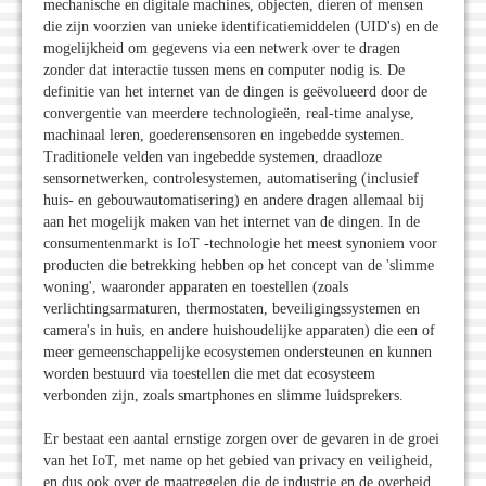
mechanische en digitale machines, objecten, dieren of mensen
die zijn voorzien van unieke identificatiemiddelen (UID's) en de
mogelijkheid om gegevens via een netwerk over te dragen
zonder dat interactie tussen mens en computer nodig is. De
definitie van het internet van de dingen is geëvolueerd door de
convergentie van meerdere technologieën, real-time analyse,
machinaal leren, goederensensoren en ingebedde systemen.
Traditionele velden van ingebedde systemen, draadloze
sensornetwerken, controlesystemen, automatisering (inclusief
huis- en gebouwautomatisering) en andere dragen allemaal bij
aan het mogelijk maken van het internet van de dingen. In de
consumentenmarkt is IoT -technologie het meest synoniem voor
producten die betrekking hebben op het concept van de 'slimme
woning', waaronder apparaten en toestellen (zoals
verlichtingsarmaturen, thermostaten, beveiligingssystemen en
camera's in huis, en andere huishoudelijke apparaten) die een of
meer gemeenschappelijke ecosystemen ondersteunen en kunnen
worden bestuurd via toestellen die met dat ecosysteem
verbonden zijn, zoals smartphones en slimme luidsprekers.
Er bestaat een aantal ernstige zorgen over de gevaren in de groei
van het IoT, met name op het gebied van privacy en veiligheid,
en dus ook over de maatregelen die de industrie en de overheid