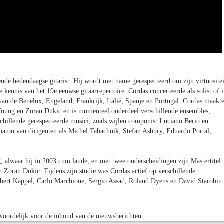
de hedendaagse gitarist. Hij wordt met name gerespecteerd om zijn virtuositei
 kennis van het 19e eeuwse gitaarrepertoire. Cordas concerteerde als solist of 
an de Benelux, Engeland, Frankrijk, Italië, Spanje en Portugal. Cordas maakt
Young en Zoran Dukic en is momenteel onderdeel verschillende ensembles,
hillende gerespecteerde musici, zoals wijlen componist Luciano Berio en
aton van dirigenten als Michel Tabachnik, Stefan Asbury, Eduardo Portal,
 alwaar hij in 2003 cum laude, en met twee onderscheidingen zijn Mastertitel
 Zoran Dukic. Tijdens zijn studie was Cordas actief op verschillende
Hubert Käppel, Carlo Marchione, Sergio Assad, Roland Dyens en David Starobin.
oordelijk voor de inhoud van de nieuwsberichten.