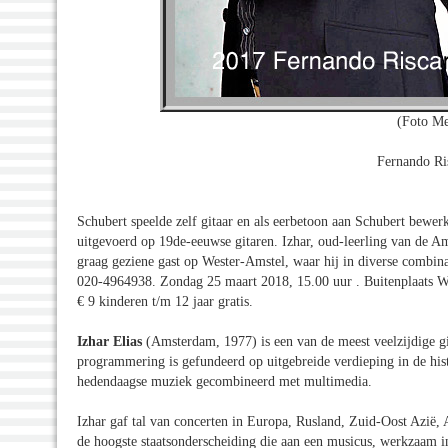
(Foto Me
Fernando Ris
Schubert speelde zelf gitaar en als eerbetoon aan Schubert bewe
uitgevoerd op 19de-eeuwse gitaren. Izhar, oud-leerling van de A
graag geziene gast op Wester-Amstel, waar hij in diverse combina
020-4964938. Zondag 25 maart 2018, 15.00 uur . Buitenplaats 
€ 9 kinderen t/m 12 jaar gratis.
Izhar Elias
(Amsterdam, 1977) is een van de meest veelzijdige git
programmering is gefundeerd op uitgebreide verdieping in de his
hedendaagse muziek gecombineerd met multimedia.
Izhar gaf tal van concerten in Europa, Rusland, Zuid-Oost Azië, 
de hoogste staatsonderscheiding die aan een musicus, werkzaam in