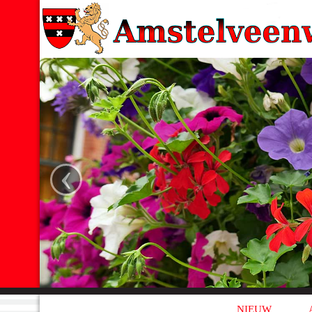
‹
NIEUW