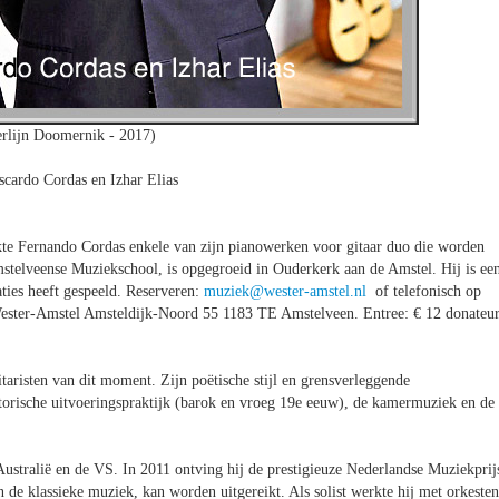
rlijn Doomernik - 2017)
cardo Cordas en Izhar Elias
rkte Fernando Cordas enkele van zijn pianowerken voor gitaar duo die worden
mstelveense Muziekschool, is opgegroeid in Ouderkerk aan de Amstel. Hij is ee
ties heeft gespeeld. Reserveren:
muziek@wester-amstel.nl
of telefonisch op
Wester-Amstel Amsteldijk-Noord 55 1183 TE Amstelveen
. Entree: € 12 donateu
aristen van dit moment. Zijn poëtische stijl en grensverleggende
torische uitvoeringspraktijk (barok en vroeg 19e eeuw), de kamermuziek en de
Australië en de VS. In 2011 ontving hij de prestigieuze Nederlandse Muziekprij
 de klassieke muziek, kan worden uitgereikt. Als solist werkte hij met orkesten