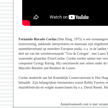
Fernando Riscado Cordas
(Den Haag, 1975) is een toonaangeven
toonvorming, pakkende interpretaties en daarnaast zijn uitgebreide
ensembleverband op meerdere Europese podia, o.a. in de landen v
deel uit van het wereldvermaarde ‘Trio de Cologne’, met Laura 
waaronder gitaarduo Elias/Cordas. Cordas werkte samen met versc
componist György Kurtág. Hij concerteerde met orkest onder de b
Marcello Bufalini and Reinbert de Leeuw.
Cordas studeerde aan het Koninklijk Conservatorium te Den Haag,
behaalde. Zijn belangrijkste leermeesters waren Robby Faverey en
muziekfestivals en volgde masterclasses bij o.a. David Russel, 
Amstelveenweb.com is niet verantw