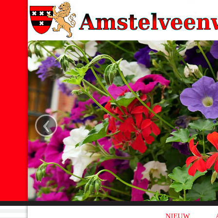
‹
NIEUW