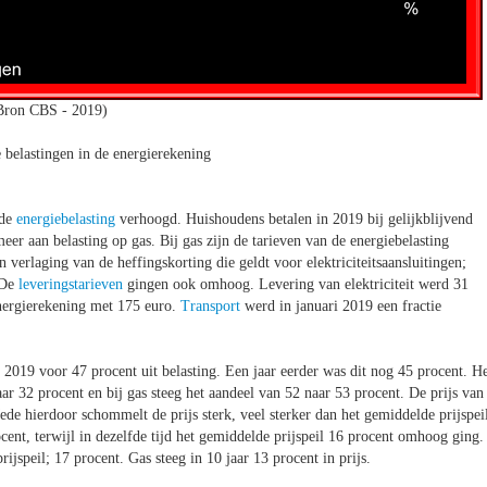
Bron CBS - 2019)
 belastingen in de energierekening
 de
energiebelasting
verhoogd. Huishoudens betalen in 2019 bij gelijkblijvend
eer aan belasting op gas. Bij gas zijn de tarieven van de energiebelasting
en verlaging van de heffingskorting die geldt voor elektriciteitsaansluitingen;
 De
leveringstarieven
gingen ook omhoog. Levering van elektriciteit werd 31
 energierekening met 175 euro.
Transport
werd in januari 2019 een fractie
 2019 voor 47 procent uit belasting. Een jaar eerder was dit nog 45 procent. H
naar 32 procent en bij gas steeg het aandeel van 52 naar 53 procent. De prijs van
Mede hierdoor schommelt de prijs sterk, veel sterker dan het gemiddelde prijspei
ocent, terwijl in dezelfde tijd het gemiddelde prijspeil 16 procent omhoog ging.
prijspeil; 17 procent. Gas steeg in 10 jaar 13 procent in prijs.