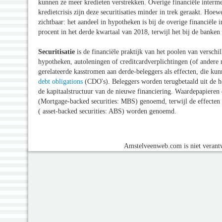
kunnen ze meer kredieten verstrekken. Overige financiële interm
kredietcrisis zijn deze securitisaties minder in trek geraakt. Hoe
zichtbaar: het aandeel in hypotheken is bij de overige financiële
procent in het derde kwartaal van 2018, terwijl het bij de banke
Securitisatie
is de financiële praktijk van het poolen van versch
hypotheken, autoleningen of creditcardverplichtingen (of andere 
gerelateerde kasstromen aan derde-beleggers als effecten, die ku
debt obligations
(CDO's). Beleggers worden terugbetaald uit de h
de kapitaalstructuur van de nieuwe financiering. Waardepapieren
(Mortgage-backed securities: MBS) genoemd, terwijl de effecten 
( asset-backed securities: ABS) worden genoemd.
Amstelveenweb.com is niet verantw