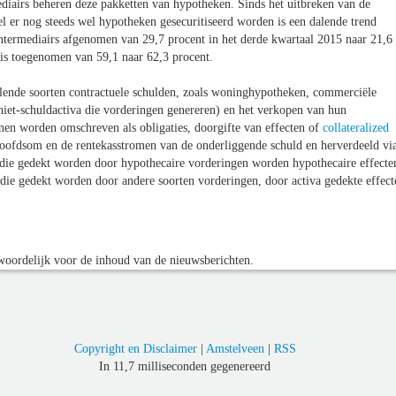
ediairs beheren deze pakketten van hypotheken. Sinds het uitbreken van de
wel er nog steeds wel hypotheken gesecuritiseerd worden is een dalende trend
 intermediairs afgenomen van 29,7 procent in het derde kwartaal 2015 naar 21,6
n is toegenomen van 59,1 naar 62,3 procent.
illende soorten contractuele schulden, zoals woninghypotheken, commerciële
niet-schuldactiva die vorderingen genereren) en het verkopen van hun
nnen worden omschreven als obligaties, doorgifte van effecten of
collateralized
oofdsom en de rentekasstromen van de onderliggende schuld en herverdeeld vi
 die gedekt worden door hypothecaire vorderingen worden hypothecaire effecte
die gedekt worden door andere soorten vorderingen, door activa gedekte effect
oordelijk voor de inhoud van de nieuwsberichten.
Copyright en Disclaimer
|
Amstelveen
|
RSS
In 11,7 milliseconden gegenereerd