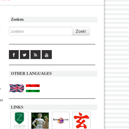
Zoeken
d
OTHER LANGUAGES
o
et
LINKS