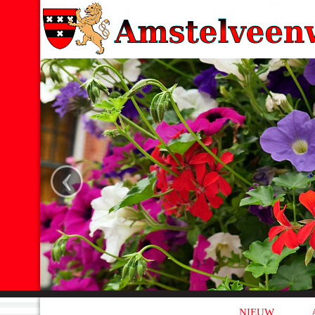
‹
NIEUW