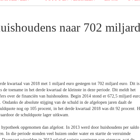
uishoudens naar 702 miljar
erde kwartaal van 2018 met 1 miljard euro gestegen tot 702 miljard euro. Dit is
s de toename in het derde kwartaal de kleinste in deze periode. Dit meldt het
fers over de financiën van huishoudens. Begin 2014 stond er 672,5 miljard eur
Ondanks de absolute stijging van de schuld in de afgelopen jaren daalt de
huldquote nog op 105 procent, in het derde kwartaal 2018 was dit 92 procent. H
waardoor de schuldquote lager uitkwam.
r hypotheek opgenomen dan afgelost. In 2013 werd door huishoudens per saldo
. In die periode stonden veel huizen onder water en startte de verruimde
. Daarnaast wisselden in 2013 relatief weinig woningen van eigenaar, wat de