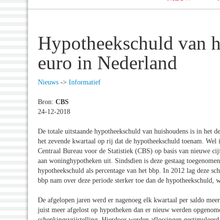
Hypotheekschuld van h
euro in Nederland
Nieuws
->
Informatief
Bron:
CBS
24-12-2018
De totale uitstaande hypotheekschuld van huishoudens is in het d
het zevende kwartaal op rij dat de hypotheekschuld toenam. Wel i
Centraal Bureau voor de Statistiek (CBS) op basis van nieuwe cij
aan woninghypotheken uit. Sindsdien is deze gestaag toegenomen. 
hypotheekschuld als percentage van het bbp. In 2012 lag deze sc
bbp nam over deze periode sterker toe dan de hypotheekschuld, 
De afgelopen jaren werd er nagenoeg elk kwartaal per saldo mee
juist meer afgelost op hypotheken dan er nieuw werden opgenomen
schenkingsvrijstelling. Hierdoor werden aflossingen gestimuleerd