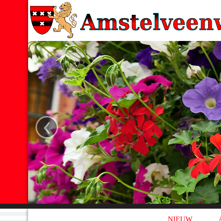
‹
NIEUW