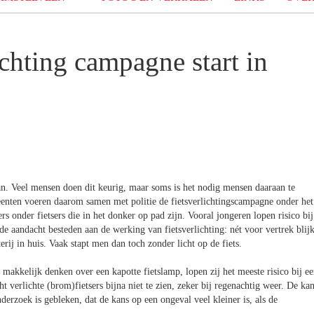
lichting campagne start in
an. Veel mensen doen dit keurig, maar soms is het nodig mensen daaraan te
meenten voeren daarom samen met politie de fietsverlichtingscampagne onder het
ers onder fietsers die in het donker op pad zijn. Vooral jongeren lopen risico bij
de aandacht besteden aan de werking van fietsverlichting: nét voor vertrek blijk
terij in huis. Vaak stapt men dan toch zonder licht op de fiets.
e makkelijk denken over een kapotte fietslamp, lopen zij het meeste risico bij e
t verlichte (brom)fietsers bijna niet te zien, zeker bij regenachtig weer. De ka
derzoek is gebleken, dat de kans op een ongeval veel kleiner is, als de