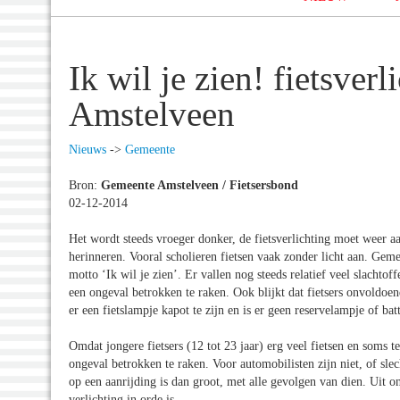
Ik wil je zien! fietsver
Amstelveen
Nieuws
->
Gemeente
Bron:
Gemeente Amstelveen / Fietsersbond
02-12-2014
Het wordt steeds vroeger donker, de fietsverlichting moet weer a
herinneren. Vooral scholieren fietsen vaak zonder licht aan. Ge
motto ‘Ik wil je zien’. Er vallen nog steeds relatief veel slachtoff
een ongeval betrokken te raken. Ook blijkt dat fietsers onvoldoen
er een fietslampje kapot te zijn en is er geen reservelampje of bat
Omdat jongere fietsers (12 tot 23 jaar) erg veel fietsen en soms t
ongeval betrokken te raken. Voor automobilisten zijn niet, of slech
op een aanrijding is dan groot, met alle gevolgen van dien. Uit on
verlichting in orde is.