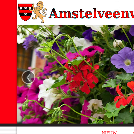
‹
NIEUW