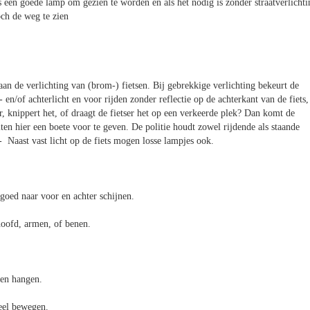
 een goede lamp om gezien te worden en als het nodig is zonder straatverlichti
och de weg te zien
n de verlichting van (brom-) fietsen. Bij gebrekkige verlichting bekeurt de
en/of achterlicht en voor rijden zonder reflectie op de achterkant van de fiets,
ur, knippert het, of draagt de fietser het op een verkeerde plek? Dan komt de
ten hier een boete voor te geven. De politie houdt zowel rijdende als staande
,- Naast vast licht op de fiets mogen losse lampjes ook.
 goed naar voor en achter schijnen.
hoofd, armen, of benen.
een hangen.
veel bewegen.