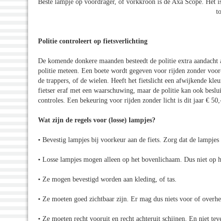
Beste lampje op voordrager, of vorkkroon is de Axa Scope. Het is
t
Politie controleert op fietsverlichting
De komende donkere maanden besteedt de politie extra aandacht aa
politie meteen. Een boete wordt gegeven voor rijden zonder voor- 
de trappers, of de wielen. Heeft het fietslicht een afwijkende kle
fietser eraf met een waarschuwing, maar de politie kan ook beslui
controles. Een bekeuring voor rijden zonder licht is dit jaar € 50
Wat zijn de regels voor (losse) lampjes?
• Bevestig lampjes bij voorkeur aan de fiets. Zorg dat de lampjes
• Losse lampjes mogen alleen op het bovenlichaam. Dus niet op 
• Ze mogen bevestigd worden aan kleding, of tas.
• Ze moeten goed zichtbaar zijn. Er mag dus niets voor of overh
• Ze moeten recht vooruit en recht achteruit schijnen. En niet te