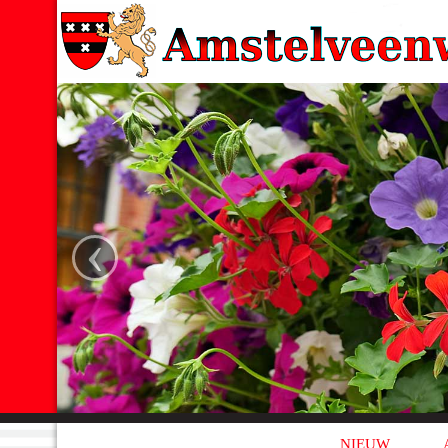
‹
NIEUW