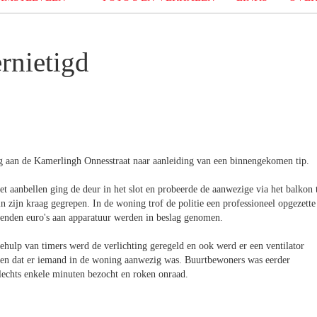
ernietigd
ng aan de Kamerlingh Onnesstraat naar aanleiding van een binnengekomen tip.
t aanbellen ging de deur in het slot en probeerde de aanwezige via het balkon 
in zijn kraag gegrepen. In de woning trof de politie een professioneel opgezette
zenden euro's aan apparatuur werden in beslag genomen.
ulp van timers werd de verlichting geregeld en ook werd er een ventilator
ken dat er iemand in de woning aanwezig was. Buurtbewoners was eerder
lechts enkele minuten bezocht en roken onraad.