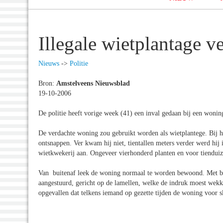
Illegale wietplantage v
Nieuws
->
Politie
Bron:
Amstelveens Nieuwsblad
19-10-2006
De politie heeft vorige week (41) een inval gedaan bij een woni
De verdachte woning zou gebruikt worden als wietplantege. Bij he
ontsnappen. Ver kwam hij niet, tientallen meters verder werd hij 
wietkwekerij aan. Ongeveer vierhonderd planten en voor tiendui
Van buitenaf leek de woning normaal te worden bewoond. Met beh
aangestuurd, gericht op de lamellen, welke de indruk moest wek
opgevallen dat telkens iemand op gezette tijden de woning voor s