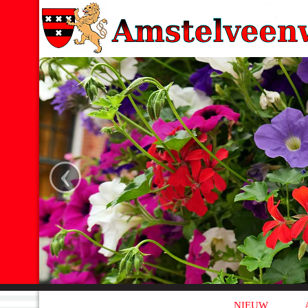
‹
NIEUW