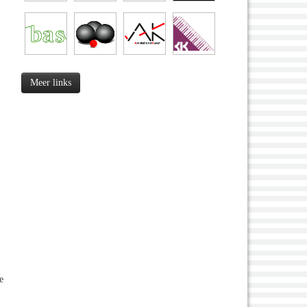
Meer links
e