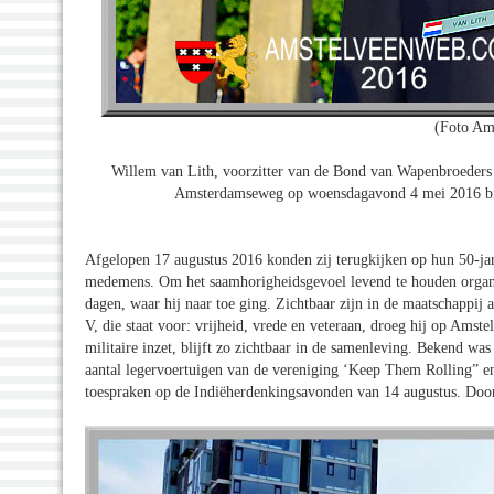
(Foto Am
Willem van Lith, voorzitter van de Bond van Wapenbroeders 
Amsterdamseweg op woensdagavond 4 mei 2016 bij 
Afgelopen 17 augustus 2016 konden zij terugkijken op hun 50-jari
medemens. Om het saamhorigheidsgevoel levend te houden organise
dagen, waar hij naar toe ging. Zichtbaar zijn in de maatschappij 
V, die staat voor: vrijheid, vrede en veteraan, droeg hij op Amst
militaire inzet, blijft zo zichtbaar in de samenleving. Bekend was
aantal legervoertuigen van de vereniging ‘Keep Them Rolling” e
toespraken op de Indiëherdenkingsavonden van 14 augustus. Door 