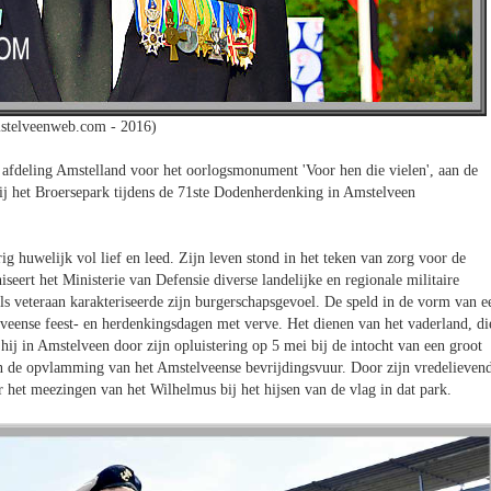
stelveenweb.com - 2016)
afdeling Amstelland voor het oorlogsmonument 'Voor hen die vielen', aan de
het Broersepark tijdens de 71ste Dodenherdenking in Amstelveen
g huwelijk vol lief en leed. Zijn leven stond in het teken van zorg voor de
ert het Ministerie van Defensie diverse landelijke en regionale militaire
als veteraan karakteriseerde zijn burgerschapsgevoel. De speld in de vorm van e
elveense feest- en herdenkingsdagen met verve. Het dienen van het vaderland, di
 hij in Amstelveen door zijn opluistering op 5 mei bij de intocht van een groot
n de opvlamming van het Amstelveense bevrijdingsvuur. Door zijn vredelieven
het meezingen van het Wilhelmus bij het hijsen van de vlag in dat park.