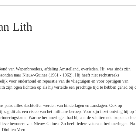
an Lith
Bond van Wapenbroeders, afdeling Amstelland, overleden. Hij was sinds zijn
ezonden naar Nieuw-Guinea (1961 - 1962). Hij heeft niet rechtstreeks
ijk voor onderhoud en reparatie van de vliegtuigen en voor opstijgen van
zijn ogen lichtten op als hij vertelde een prachtige tijd te hebben gehad bij 
dens patrouilles slachtoffer werden van hinderlagen en aanslagen. Ook op
zag dit als een risico van het militaire beroep. Voor zijn inzet ontving hij op 
inneringskruis. Warme herinneringen had hij aan de schitterende tropennachte
 lieve inwoners van Nieuw-Guinea. Zo heeft iedere veteraan herinneringen. Na
 Dini ten Veen.