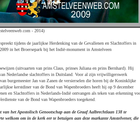
stelveenweb.com - 2014)
preekt tijdens de jaarlijkse Herdenking van de Gevallenen en Slachtoffers in
2009 in het Broersepark bij het Indië-monument in Amstelveen
bewijzen (uitvaarten van prins Claus, prinses Juliana en prins Bernhard). Hij
n Nederlandse slachtoffers in Duitsland. Voor al zijn vrijwilligerswerk
van burgemeester Jan van Zanen de versierselen die horen bij de Koninklijke
arlijkse kerstdiner van de Bond van Wapenbroeders heeft hij op 9 december
nen en Slachtoffers in Nederlands-Indië ontvangen als teken van erkenning vo
an Verdienste van de Bond van Wapenbroeders toegekend.
st van het Apostolisch Genootschap aan de Graaf Aalbrechtlaan 138 te
rte welkom om in de kerk eer te betuigen aan deze markante Amstelvener, die