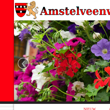
‹
NIEUW