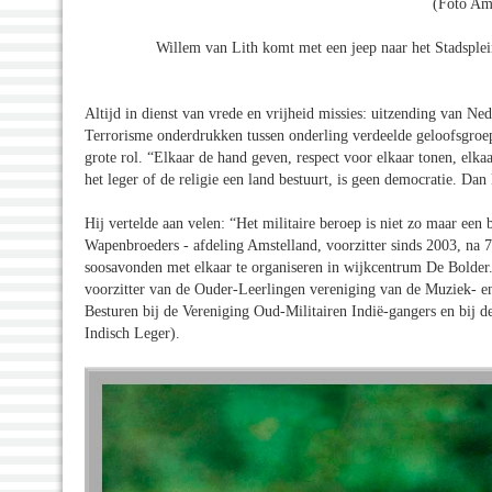
(Foto Am
Willem van Lith komt met een jeep naar het Stadsple
Altijd in dienst van vrede en vrijheid missies: uitzending van N
Terrorisme onderdrukken tussen onderling verdeelde geloofsgroepe
grote rol. “Elkaar de hand geven, respect voor elkaar tonen, elka
het leger of de religie een land bestuurt, is geen democratie. Dan
Hij vertelde aan velen: “Het militaire beroep is niet zo maar een
Wapenbroeders - afdeling Amstelland, voorzitter sinds 2003, na 7 
soosavonden met elkaar te organiseren in wijkcentrum De Bolder. 
voorzitter van de Ouder-Leerlingen vereniging van de Muziek- en 
Besturen bij de Vereniging Oud-Militairen Indië-gangers en bij 
Indisch Leger).