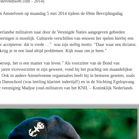
stelveenweb.com - 2014)
in Amstelveen op maandag 5 mei 2014 tijdens de 69ste Bevrijdingsdag
ederlandse militairen naar door de Verenigde Naties aangegeven gebieden.
ringen is moeilijk. Culturele verschillen van eeuwen her spelen hierbij een
ar accepteren: dát is vrede …” was zijn stellig motto. “Daar waar een dictator,
 krijg je in een land altijd problemen. Kijk maar om je heen.”
 beroep, het is een manier van leven.” Als voorzitter van de Bond van
jaren vicevoorzitter te zijn geweest, vond hij het prachtig om maandelijkse
Ook in andere Amstelveense organisaties heeft hij in besturen gezeten, zoals
Dansschool (was leerling klarinet indertijd!) en in de Stichting Egelopvang.
de vereniging Madjoe (oud-militairen van het KNIL – Koninklijk Nederlands