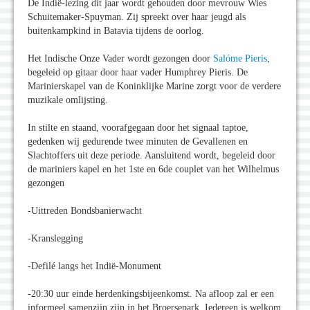
De Indië-lezing dit jaar wordt gehouden door mevrouw Wies
Schuitemaker-Spuyman. Zij spreekt over haar jeugd als
buitenkampkind in Batavia tijdens de oorlog.
Het Indische Onze Vader wordt gezongen door
Salóme Pieris
,
begeleid op gitaar door haar vader Humphrey Pieris. De
Marinierskapel van de Koninklijke Marine zorgt voor de verdere
muzikale omlijsting.
In stilte en staand, voorafgegaan door het signaal taptoe,
gedenken wij gedurende twee minuten de Gevallenen en
Slachtoffers uit deze periode. Aansluitend wordt, begeleid door
de mariniers kapel en het 1ste en 6de couplet van het Wilhelmus
gezongen
-Uittreden Bondsbanierwacht
-Kranslegging
-Defilé langs het Indië-Monument
-20:30 uur einde herdenkingsbijeenkomst. Na afloop zal er een
informeel samenzijn zijn in het Broersepark. Iedereen is welkom