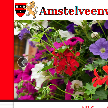
‹
NIEUW