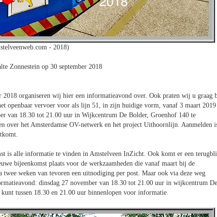
stelveenweb.com - 2018)
alte Zonnestein op 30 september 2018
018 organiseren wij hier een informatieavond over. Ook praten wij u graag b
het openbaar vervoer voor als lijn 51, in zijn huidige vorm, vanaf 3 maart 2019
er van 18.30 tot 21.00 uur in Wijkcentrum De Bolder, Groenhof 140 te
n over het Amsterdamse OV-netwerk en het project Uithoornlijn. Aanmelden i
itkomt.
 is alle informatie te vinden in Amstelveen InZicht. Ook komt er een terugbl
ieuwe bijeenkomst plaats voor de werkzaamheden die vanaf maart bij de
 twee weken van tevoren een uitnodiging per post. Maar ook via deze weg
formatieavond: dinsdag 27 november van 18.30 tot 21.00 uur in wijkcentrum D
 kunt tussen 18.30 en 21.00 uur binnenlopen voor informatie.