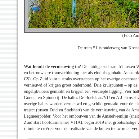
(Foto Am
De tram 51 is onderweg van Krone
Wat houdt de vernieuwing in?
De huidige sneltram 51 tussen 
en betrouwbare tramverbinding met als eind-/beginhalte Amsterda
CS). Op Zuid kunt u straks overstappen op het overige openbaar 
vernieuwd of krijgen groot onderhoud. Drie kruispunten – op d
ongelijkvloers gemaakt en krijgen een verdiepte ligging. Vier h
Gondel en Spinnerij. De haltes De Boelelaan/VU en A.J. Ernststr
overige haltes worden vernieuwd en geschikt gemaakt voor de nie
traject (tussen Zuid en Stadshart) van de vernieuwing van de Amst
Legmeerpolder. Voor het ombouwen van de Amstelveenlijn (snel
Zuid start hoofdaannemer VITAL begin 2019 met grootschalige w
ruimte te creëren voor de realisatie van de buiten toe worden verp