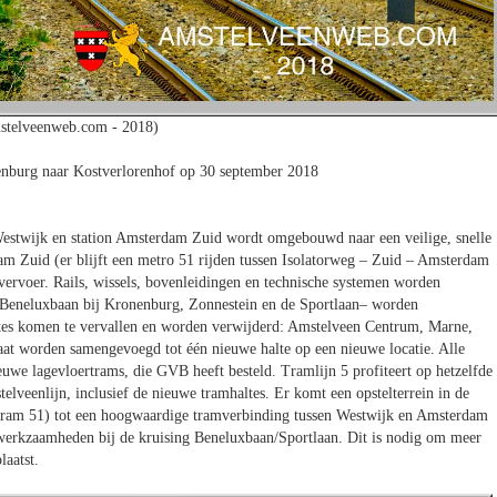
stelveenweb.com - 2018)
nburg naar Kostverlorenhof op 30 september 2018
Westwijk en station Amsterdam Zuid wordt omgebouwd naar een veilige, snelle
m Zuid (er blijft een metro 51 rijden tussen Isolatorweg – Zuid – Amsterdam
vervoer. Rails, wissels, bovenleidingen en technische systemen worden
e Beneluxbaan bij Kronenburg, Zonnestein en de Sportlaan– worden
altes komen te vervallen en worden verwijderd: Amstelveen Centrum, Marne,
aat worden samengevoegd tot één nieuwe halte op een nieuwe locatie. Alle
uwe lagevloertrams, die GVB heeft besteld. Tramlijn 5 profiteert op hetzelfde
elveenlijn, inclusief de nieuwe tramhaltes. Er komt een opstelterrein in de
tram 51) tot een hoogwaardige tramverbinding tussen Westwijk en Amsterdam
erkzaamheden bij de kruising Beneluxbaan/Sportlaan. Dit is nodig om meer
laatst.