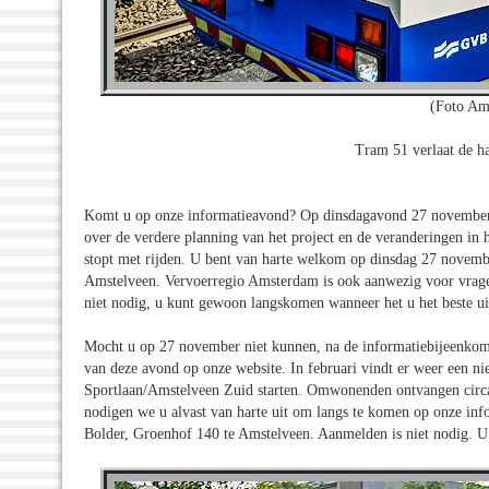
(Foto Am
Tram 51 verlaat de h
Komt u op onze informatieavond? Op dinsdagavond 27 november 2
over de verdere planning van het project en de veranderingen in 
stopt met rijden. U bent van harte welkom op dinsdag 27 novemb
Amstelveen. Vervoerregio Amsterdam is ook aanwezig voor vrage
niet nodig, u kunt gewoon langskomen wanneer het u het beste u
Mocht u op 27 november niet kunnen, na de informatiebijeenkomst
van deze avond op onze website. In februari vindt er weer een n
Sportlaan/Amstelveen Zuid starten. Omwonenden ontvangen circa
nodigen we u alvast van harte uit om langs te komen op onze in
Bolder, Groenhof 140 te Amstelveen. Aanmelden is niet nodig. U