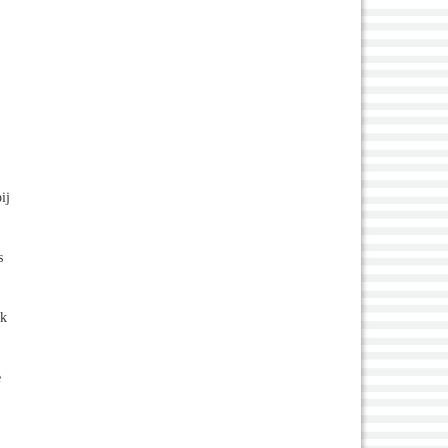
ij
s
ik
e