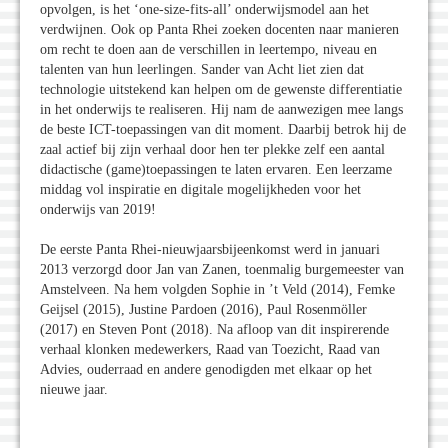
opvolgen, is het ‘one-size-fits-all’ onderwijsmodel aan het
verdwijnen. Ook op Panta Rhei zoeken docenten naar manieren
om recht te doen aan de verschillen in leertempo, niveau en
talenten van hun leerlingen. Sander van Acht liet zien dat
technologie uitstekend kan helpen om de gewenste differentiatie
in het onderwijs te realiseren. Hij nam de aanwezigen mee langs
de beste ICT-toepassingen van dit moment. Daarbij betrok hij de
zaal actief bij zijn verhaal door hen ter plekke zelf een aantal
didactische (game)toepassingen te laten ervaren. Een leerzame
middag vol inspiratie en digitale mogelijkheden voor het
onderwijs van 2019!
De eerste Panta Rhei-nieuwjaarsbijeenkomst werd in januari
2013 verzorgd door Jan van Zanen, toenmalig burgemeester van
Amstelveen. Na hem volgden Sophie in ’t Veld (2014), Femke
Geijsel (2015), Justine Pardoen (2016), Paul Rosenmöller
(2017) en Steven Pont (2018). Na afloop van dit inspirerende
verhaal klonken medewerkers, Raad van Toezicht, Raad van
Advies, ouderraad en andere genodigden met elkaar op het
nieuwe jaar.