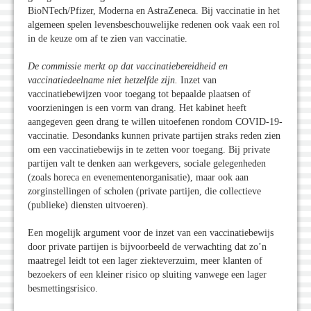
BioNTech/Pfizer, Moderna en AstraZeneca. Bij vaccinatie in het
algemeen spelen levensbeschouwelijke redenen ook vaak een rol
in de keuze om af te zien van vaccinatie.
De commissie merkt op dat vaccinatiebereidheid en
vaccinatiedeelname niet hetzelfde zijn.
Inzet van
vaccinatiebewijzen voor toegang tot bepaalde plaatsen of
voorzieningen is een vorm van drang. Het kabinet heeft
aangegeven geen drang te willen uitoefenen rondom COVID-19-
vaccinatie. Desondanks kunnen private partijen straks reden zien
om een vaccinatiebewijs in te zetten voor toegang. Bij private
partijen valt te denken aan werkgevers, sociale gelegenheden
(zoals horeca en evenementenorganisatie), maar ook aan
zorginstellingen of scholen (private partijen, die collectieve
(publieke) diensten uitvoeren).
Een mogelijk argument voor de inzet van een vaccinatiebewijs
door private partijen is bijvoorbeeld de verwachting dat zo’n
maatregel leidt tot een lager ziekteverzuim, meer klanten of
bezoekers of een kleiner risico op sluiting vanwege een lager
besmettingsrisico.