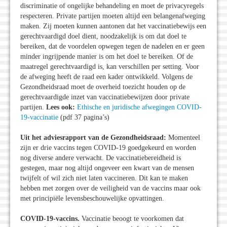
discriminatie of ongelijke behandeling en moet de privacyregels
respecteren. Private partijen moeten altijd een belangenafweging
maken. Zij moeten kunnen aantonen dat het vaccinatiebewijs een
gerechtvaardigd doel dient, noodzakelijk is om dat doel te
bereiken, dat de voordelen opwegen tegen de nadelen en er geen
minder ingrijpende manier is om het doel te bereiken. Of de
maatregel gerechtvaardigd is, kan verschillen per setting. Voor
de afweging heeft de raad een kader ontwikkeld. Volgens de
Gezondheidsraad moet de overheid toezicht houden op de
gerechtvaardigde inzet van vaccinatiebewijzen door private
partijen.
Lees ook:
Ethische en juridische afwegingen COVID-
19-vaccinatie
(pdf 37 pagina’s)
Uit het adviesrapport van de Gezondheidsraad:
Momenteel
zijn er drie vaccins tegen COVID-19 goedgekeurd en worden
nog diverse andere verwacht. De vaccinatiebereidheid is
gestegen, maar nog altijd ongeveer een kwart van de mensen
twijfelt of wil zich niet laten vaccineren. Dit kan te maken
hebben met zorgen over de veiligheid van de vaccins maar ook
met principiële levensbeschouwelijke opvattingen.
COVID-19-vaccins.
Vaccinatie beoogt te voorkomen dat