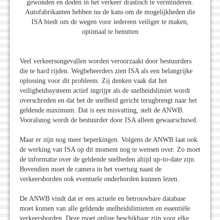
gewonden en doden in het verkeer drastisch te verminderen.
Autofabrikanten hebben nu de kans om de mogelijkheden die
ISA biedt om de wegen voor iedereen veiliger te maken,
optimaal te benutten
Veel verkeersongevallen worden veroorzaakt door bestuurders
die te hard rijden. Wegbeheerders zien ISA als een belangrijke
oplossing voor dit probleem. Zij denken vaak dat het
veiligheidssysteem actief ingrijpt als de snelheidslimiet wordt
overschreden en dat het de snelheid gericht terugbrengt naar het
geldende maximum. Dat is een misvatting, stelt de ANWB.
Vooralsnog wordt de bestuurder door ISA alleen gewaarschuwd.
Maar er zijn nog meer beperkingen. Volgens de ANWB laat ook
de werking van ISA op dit moment nog te wensen over. Zo moet
de informatie over de geldende snelheden altijd up-to-date zijn.
Bovendien moet de camera in het voertuig naast de
verkeersborden ook eventuele onderborden kunnen lezen.
De ANWB vindt dat er een actuele en betrouwbare database
moet komen van alle geldende snelheidslimieten en essentiële
verkeersborden. Deze moet online beschikbaar zijn voor elke