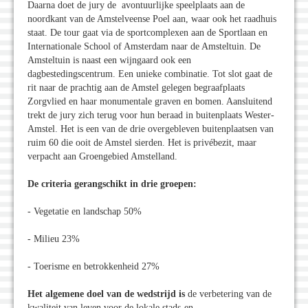
Daarna doet de jury de avontuurlijke speelplaats aan de
noordkant van de Amstelveense Poel aan, waar ook het raadhuis
staat. De tour gaat via de sportcomplexen aan de Sportlaan en
Internationale School of Amsterdam naar de Amsteltuin. De
Amsteltuin is naast een wijngaard ook een
dagbestedingscentrum. Een unieke combinatie. Tot slot gaat de
rit naar de prachtig aan de Amstel gelegen begraafplaats
Zorgvlied en haar monumentale graven en bomen. Aansluitend
trekt de jury zich terug voor hun beraad in buitenplaats Wester-
Amstel. Het is een van de drie overgebleven buitenplaatsen van
ruim 60 die ooit de Amstel sierden. Het is privébezit, maar
verpacht aan Groengebied Amstelland.
De criteria gerangschikt in drie groepen:
- Vegetatie en landschap 50%
- Milieu 23%
- Toerisme en betrokkenheid 27%
Het algemene doel van de wedstrijd is
de verbetering van de
kwaliteit van leven voor de lokale stads-en