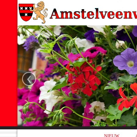
‹
NIEUW