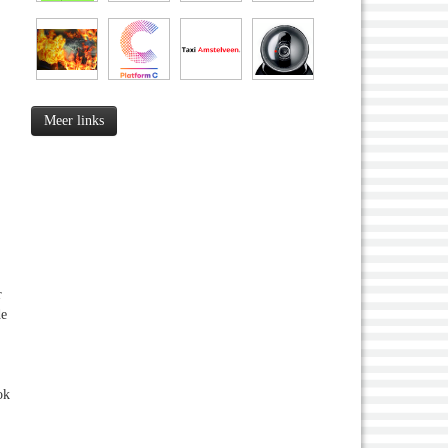
Meer links
r
de
ok