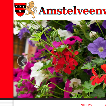
‹
NIEUW