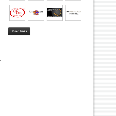
Meer links
e