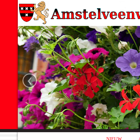
‹
NIEUW