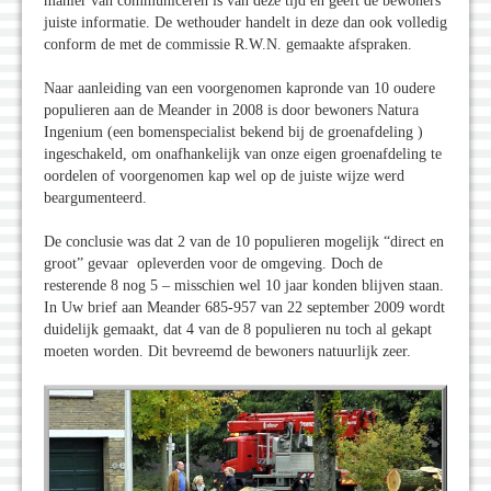
manier van communiceren is van deze tijd en geeft de bewoners
juiste informatie. De wethouder handelt in deze dan ook volledig
conform de met de commissie R.W.N. gemaakte afspraken.
Naar aanleiding van een voorgenomen kapronde van 10 oudere
populieren aan de Meander in 2008 is door bewoners Natura
Ingenium (een bomenspecialist bekend bij de groenafdeling )
ingeschakeld, om onafhankelijk van onze eigen groenafdeling te
oordelen of voorgenomen kap wel op de juiste wijze werd
beargumenteerd.
De conclusie was dat 2 van de 10 populieren mogelijk “direct en
groot” gevaar opleverden voor de omgeving. Doch de
resterende 8 nog 5 – misschien wel 10 jaar konden blijven staan.
In Uw brief aan Meander 685-957 van 22 september 2009 wordt
duidelijk gemaakt, dat 4 van de 8 populieren nu toch al gekapt
moeten worden. Dit bevreemd de bewoners natuurlijk zeer.