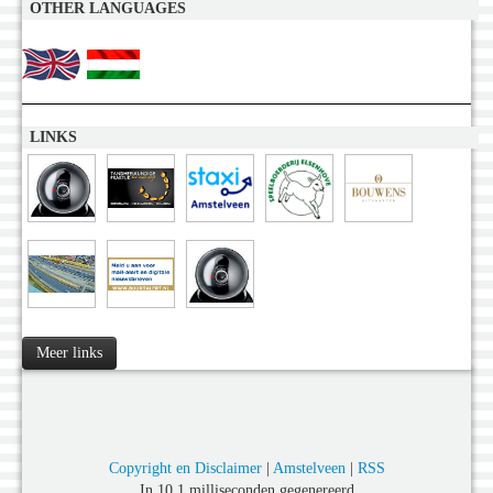
OTHER LANGUAGES
LINKS
Meer links
Copyright en Disclaimer
|
Amstelveen
|
RSS
In 10,1 milliseconden gegenereerd