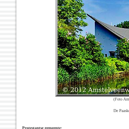
(Foto Am
De Paaske
Protestantse gemeente: