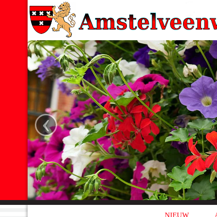
‹
NIEUW