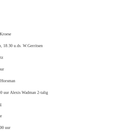
 Kroese
, 18.30 u.ds. W.Gerritsen
tz
uur
. Horsman
0 uur Alexis Wadman 2-talig
g
ur
.00 uur