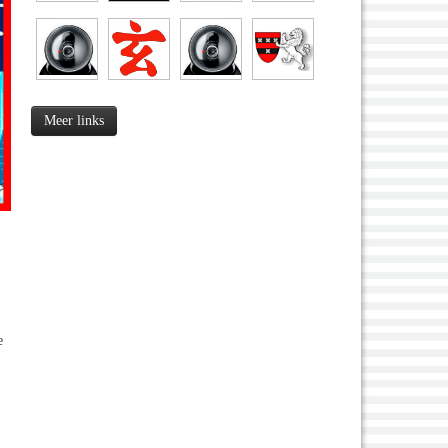
Meer links
e