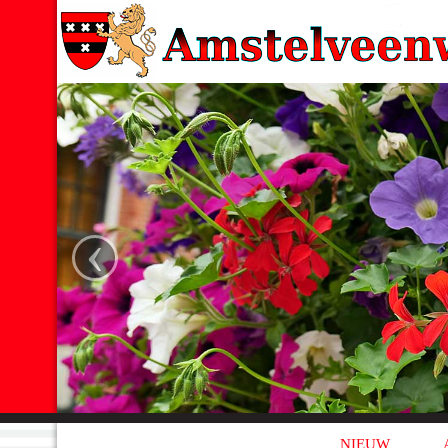
‹
NIEUW