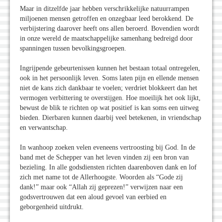
Maar in ditzelfde jaar hebben verschrikkelijke natuurrampen
miljoenen mensen getroffen en onzegbaar leed berokkend. De
verbijstering daarover heeft ons allen beroerd. Bovendien wordt
in onze wereld de maatschappelijke samenhang bedreigd door
spanningen tussen bevolkingsgroepen.
Ingrijpende gebeurtenissen kunnen het bestaan totaal ontregelen,
ook in het persoonlijk leven. Soms laten pijn en ellende mensen
niet de kans zich dankbaar te voelen; verdriet blokkeert dan het
vermogen verbittering te overstijgen. Hoe moeilijk het ook lijkt,
bewust de blik te richten op wat positief is kan soms een uitweg
bieden. Dierbaren kunnen daarbij veel betekenen, in vriendschap
en verwantschap.
In wanhoop zoeken velen eveneens vertroosting bij God. In de
band met de Schepper van het leven vinden zij een bron van
bezieling. In alle godsdiensten richten daarenboven dank en lof
zich met name tot de Allerhoogste. Woorden als “Gode zij
dank!” maar ook “Allah zij geprezen!” verwijzen naar een
godsvertrouwen dat een aloud gevoel van eerbied en
geborgenheid uitdrukt.