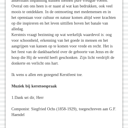
andermans inspanning kunnen mensen pure vreugde voelen.
Overal om ons heen is er naast al wat kan bedrukken, ook veel
moois te ontdekken. In de ontmoeting met medemensen en in
het openstaan voor cultuur en natuur komen altijd weer krachten
op die inspireren en het leven uittillen boven het banale van
alledag.
Kerstmis vraagt bezinning op wat werkelijk waardevol is: oog
voor schoonheid, erkenning van het goede in mensen en het
aangrijpen van kansen op te komen voor vrede en recht. Het is
het feest van de dankbaarheid over de geboorte van Jezus en de
hoop die Hij de wereld heeft geschonken. Zijn licht verdrijft de
donkerte en verlicht ons hart.
Ik wens u allen een gezegend Kerstfeest toe.
Muziek bij kersttoespraak
1.Dank sei dir, Herr
Componist: Siegfried Ochs (1858-1929), toegeschreven aan G.F.
Haendel