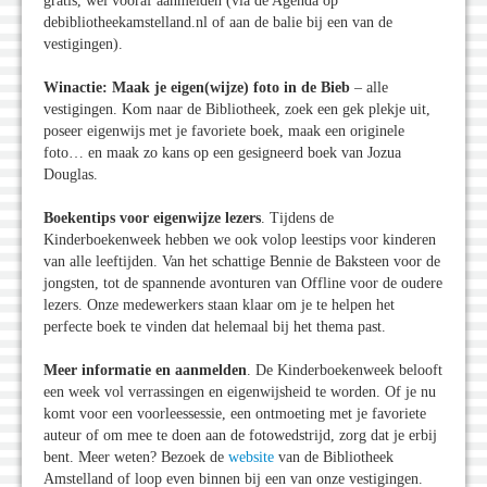
gratis, wel vooraf aanmelden (via de Agenda op
debibliotheekamstelland.nl of aan de balie bij een van de
vestigingen).
Winactie: Maak je eigen(wijze) foto in de Bieb
– alle
vestigingen. Kom naar de Bibliotheek, zoek een gek plekje uit,
poseer eigenwijs met je favoriete boek, maak een originele
foto… en maak zo kans op een gesigneerd boek van Jozua
Douglas.
Boekentips voor eigenwijze lezers
. Tijdens de
Kinderboekenweek hebben we ook volop leestips voor kinderen
van alle leeftijden. Van het schattige Bennie de Baksteen voor de
jongsten, tot de spannende avonturen van Offline voor de oudere
lezers. Onze medewerkers staan klaar om je te helpen het
perfecte boek te vinden dat helemaal bij het thema past.
Meer informatie en aanmelden
. De Kinderboekenweek belooft
een week vol verrassingen en eigenwijsheid te worden. Of je nu
komt voor een voorleessessie, een ontmoeting met je favoriete
auteur of om mee te doen aan de fotowedstrijd, zorg dat je erbij
bent. Meer weten? Bezoek de
website
van de Bibliotheek
Amstelland of loop even binnen bij een van onze vestigingen.