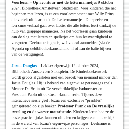
Voorlezen – Op avontuur met de lettermannetjes
9 oktober
2024, Bibliotheek Amstelveen Stadsplein. Voor kinderen die net
beginnen met lezen, is er een voorleesmoment met Willy Prins,
die vertelt uit haar boek De Lettermannetjes. Dit speelse en
leerzame verhaal gaat over Lotte, die alle letters leert dankzij de
hulp van grappige mannetjes. Na het voorlezen gaan kinderen
aan de slag met letters en spelletjes om hun leesvaardigheid te
vergroten. Deelname is gratis, wel vooraf aanmelden (via de
Agenda op debibliotheekamstelland.nl of aan de balie bij een
van de vestigingen).
Jozua Douglas
– Lekker eigenwijs
12 oktober 2024,
Bibliotheek Amstelveen Stadsplein. De Kinderboekenweek
wordt groots afgesloten met een bezoek van niemand minder dan
Jozua Douglas. Hij is bekend van eigenwijze personages zoals
Meneer De Bruin uit De verschrikkelijke badmeester en
President Pablo uit de Costa Banana-serie. Tijdens deze
interactieve sessie geeft Jozua een exclusieve “prankles”
geïnspireerd op zijn boeken
Professor Prank en De vreselijke
tweeling en de woeste motorbende.
Kinderen leren hoe ze de
beste practical jokes kunnen uithalen en krijgen een unieke kijk
in de wereld van Jozua’s eigenwijze personages. Deelname is