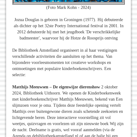
(Foto Mark Kohn - 2024)
Jozua Douglas is geboren in Groningen (1977). Hij debuteerde
als dichter op het 32ste Poetry International festival in 2001. In
2012 debuteerde hij met het jeugdboek 'De verschrikkelijke
badmeester', waarvoor hij de Hotze de Roosprijs ontving
De Bibliotheek Amstelland organiseert in al haar vestigingen
verschillende activiteiten die aansluiten op het thema. Van
bijzondere voorleesmomenten tot creatieve workshops en
ontmoetingen met populaire kinderboekenschrijvers. Een
selectie:
Matthijs Meeuwsen – De eigenwijze dierenshow
2 oktober
2024, Bibliotheek Uithoorn. We openen de Kinderboekenweek
met kinderboekenschrijver Matthijs Meeuwsen, bekend van Een
slijmzoen voor je oma. Tijdens deze feestelijke opening vertelt
Matthijs over buitengewone dieren zoals schetende zeekoeien en
lichtgevende beren. Deze interactieve voorstelling zit vol
weetjes, quizvragen en voorlezen uit zijn nieuwste boek Wij zijn
de nacht. Deelname is gratis, wel vooraf aanmelden (via de
Agenda op debibliotheekamstelland.nl of aan de balie bij een