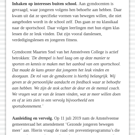
Inhaken op interesses buiten school.
Aan gymdocenten is
gevraagd, waar jongeren volgens hen behoefte aan hebben. Daar
kwam uit dat ze specifieke vormen van bewegen willen, die niet
aangeboden wordt in de school zelf. Dus gaan ze nu klassikaal
naar de sportschool. Daar volgen leerlingen met hun eigen klas
lessen die ze leuk vinden. Dat zijn vooral danslessen,
verdedigingslessen en jongeren fitness.
Gymdocent Maarten Snel van het Amstelveen College is actief
betrokken:
'De drempel is heel laag om op deze manier te
sporten en kennis te maken met het aanbod van een sportschool.
Dat maakt de kans groter dat jongeren het leuk vinden en
doorgaan. De rol van de gymdocent is hierbij belangrijk. Wij
geven ze de persoonlijke aandacht en feedback waar ze behoefte
aan hebben. We zijn de stok achter de deur en de mental coach.
We vragen wat ze van de lessen vinden, wat ze meer willen doen
en of ze iets zien in een vervolg bijvoorbeeld een
sportabonnement.'
Aanleiding en vervolg.
Op 11 juli 2019 nam de Amstelveense
gemeenteraad het amendement ‘Gezonde jongeren bewegen
meer’ aan. Hierin vraagt de raad om preventieprogramma’s die