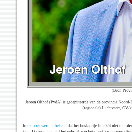
(Bron Provi
Jeroen Olthof (PvdA) is gedeputeerde van de provincie Noord-H
(regionale) Luchtvaart, OV-k
In
oktober werd al bekend
dat het buskaartje in 2024 niet duurder
jaar. De provincie wil het gebruik van het openbaar vervoer sti