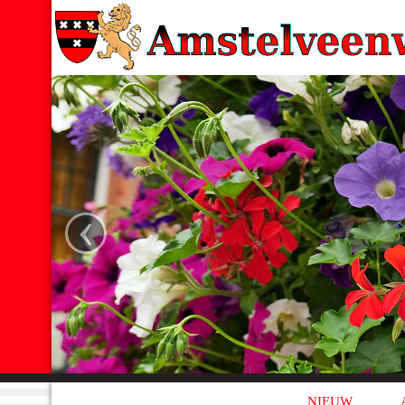
‹
NIEUW