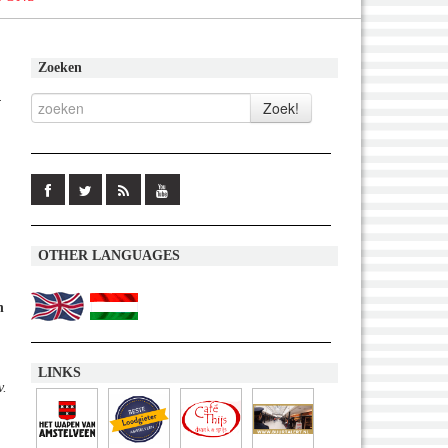
Zoeken
n
OTHER LANGUAGES
n
LINKS
v.