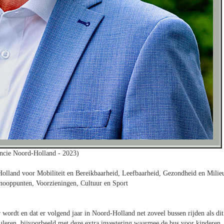
ncie Noord-Holland - 2023)
olland voor Mobiliteit en Bereikbaarheid, Leefbaarheid, Gezondheid en Milie
nooppunten, Voorzieningen, Cultuur en Sport
 wordt en dat er volgend jaar in Noord-Holland net zoveel bussen rijden als dit
muleren, bijvoorbeeld met deze extra investering waarmee de bus voor kinderen