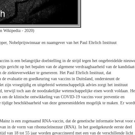
n Wikipedia - 2020)
er, Nobelprijswinnaar en naamgever van het Paul Ehrlich Instituut
ins is een belangrijke doelstelling in de strijd tegen het ongebreidelde nieuw
ijn gericht op het bepalen van de algemene verdraagbaarheid van de kandidaat
e ziekteverwekker te genereren. Het Paul Ehrlich Instituut, dat
 de evaluatie en goedkeuring van vaccins in Duitsland, ondersteunt de
 zijn vroegtijdig en uitgebreid wetenschappelijk advies zorgt het instituut
d, terwijl toch aan de noodzakelijke wetenschappelijke eisen wordt voldaan. He
aken om de klinische ontwikkeling van COVID-19 vaccins voor preventie en
 tijdige beschikbaarheid van deze geneesmiddelen mogelijk te maken. Er word
 Mainz is een zogenaamd RNA-vaccin, dat de genetische informatie bevat voor 
van in de vorm van ribonucleïnezuur (RNA). In het goedgekeurde eerste deel
ftijd van 18 tot 55 jaar worden gevaccineerd met een van de verschillende licht