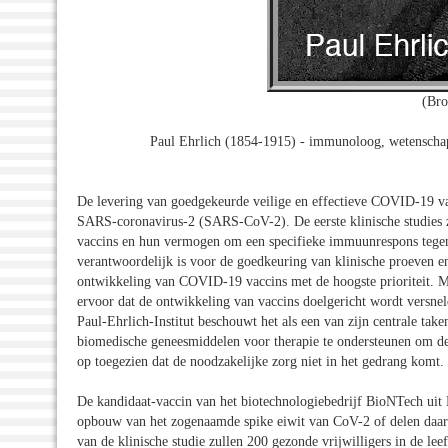
(Bro
Paul Ehrlich (1854-1915) - immunoloog, wetenschapp
De levering van goedgekeurde veilige en effectieve COVID-19 vacc
SARS-coronavirus-2 (SARS-CoV-2). De eerste klinische studies z
vaccins en hun vermogen om een specifieke immuunrespons tegen d
verantwoordelijk is voor de goedkeuring van klinische proeven en
ontwikkeling van COVID-19 vaccins met de hoogste prioriteit. Met
ervoor dat de ontwikkeling van vaccins doelgericht wordt versnel
Paul-Ehrlich-Institut beschouwt het als een van zijn centrale t
biomedische geneesmiddelen voor therapie te ondersteunen om de
op toegezien dat de noodzakelijke zorg niet in het gedrang komt.
De kandidaat-vaccin van het biotechnologiebedrijf BioNTech uit
opbouw van het zogenaamde spike eiwit van CoV-2 of delen daar
van de klinische studie zullen 200 gezonde vrijwilligers in de lee