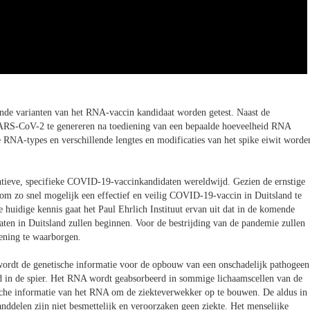
lende varianten van het RNA-vaccin kandidaat worden getest. Naast de
RS-CoV-2 te genereren na toediening van een bepaalde hoeveelheid RNA
e RNA-types en verschillende lengtes en modificaties van het spike eiwit worde
entieve, specifieke COVID-19-vaccinkandidaten wereldwijd. Gezien de ernstige
om zo snel mogelijk een effectief en veilig COVID-19-vaccin in Duitsland te
huidige kennis gaat het Paul Ehrlich Instituut ervan uit dat in de komende
n in Duitsland zullen beginnen. Voor de bestrijding van de pandemie zullen
ening te waarborgen.
ordt de genetische informatie voor de opbouw van een onschadelijk pathogeen
ld in de spier. Het RNA wordt geabsorbeerd in sommige lichaamscellen van de
sche informatie van het RNA om de ziekteverwekker op te bouwen. De aldus in
ddelen zijn niet besmettelijk en veroorzaken geen ziekte. Het menselijke