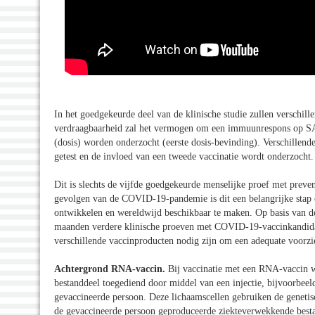
In het goedgekeurde deel van de klinische studie zullen verschil
verdraagbaarheid zal het vermogen om een immuunrespons op SA
(dosis) worden onderzocht (eerste dosis-bevinding). Verschillend
getest en de invloed van een tweede vaccinatie wordt onderzocht.
Dit is slechts de vijfde goedgekeurde menselijke proef met prev
gevolgen van de COVID-19-pandemie is dit een belangrijke stap 
ontwikkelen en wereldwijd beschikbaar te maken. Op basis van de 
maanden verdere klinische proeven met COVID-19-vaccinkandidate
verschillende vaccinproducten nodig zijn om een adequate voorzi
Achtergrond RNA-vaccin.
Bij vaccinatie met een RNA-vaccin w
bestanddeel toegediend door middel van een injectie, bijvoorbee
gevaccineerde persoon. Deze lichaamscellen gebruiken de geneti
de gevaccineerde persoon geproduceerde ziekteverwekkende bestan