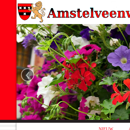
‹
NIEUW