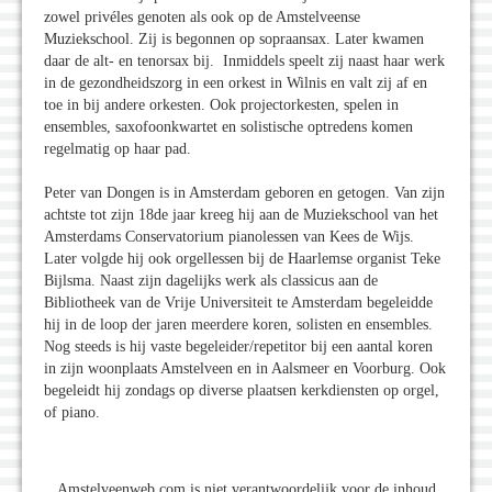
zowel privéles genoten als ook op de Amstelveense
Muziekschool. Zij is begonnen op sopraansax. Later kwamen
daar de alt- en tenorsax bij. Inmiddels speelt zij naast haar werk
in de gezondheidszorg in een orkest in Wilnis en valt zij af en
toe in bij andere orkesten. Ook projectorkesten, spelen in
ensembles, saxofoonkwartet en solistische optredens komen
regelmatig op haar pad.
Peter van Dongen is in Amsterdam geboren en getogen. Van zijn
achtste tot zijn 18de jaar kreeg hij aan de Muziekschool van het
Amsterdams Conservatorium pianolessen van Kees de Wijs.
Later volgde hij ook orgellessen bij de Haarlemse organist Teke
Bijlsma. Naast zijn dagelijks werk als classicus aan de
Bibliotheek van de Vrije Universiteit te Amsterdam begeleidde
hij in de loop der jaren meerdere koren, solisten en ensembles.
Nog steeds is hij vaste begeleider/repetitor bij een aantal koren
in zijn woonplaats Amstelveen en in Aalsmeer en Voorburg. Ook
begeleidt hij zondags op diverse plaatsen kerkdiensten op orgel,
of piano.
Amstelveenweb.com is niet verantwoordelijk voor de inhoud