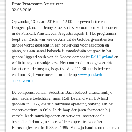
Bron:
Protestants Amstelveen
02-03-2016
Op zondag 13 maart 2016 om 12.00 uur geven Peter van
Dongen, piano, en Jenny Stoeckart, saxofoon, een koffieconcert
in de Paaskerk Amstelveen, Augustinuspark 1. Het programma
loopt van Bach, van wie de Aria uit de Goldbergvariaties ten
gehore wordt gebracht in een bewerking voor saxofoon en
piano, via een aantal bekende filmmelodieën tot goed in het
gehoor liggend werk van de Noorse componist
Rolf Løvland
en
wellicht nog een stukje jazz. Het concert duurt ongeveer drie
kwartier en de toegang is gratis. Vanaf 11.30 uur is iedereen
welkom. Kijk voor meer informatie op
www.paaskerk-
amstelveen.nl
De componist Johann Sebastian Bach behoeft waarschijnlijk
geen nadere toelichting, maar Rolf Løvland wel. Løvland
geboren in 1955, die zijn muzikale opleiding ontving aan het
conservatorium in Oslo. In de loop der jaren formeerde hij
verschillende muziekgroepen en verwierf internationale
bekendheid door zijn succesvolle composities voor het
Eurosongfestival in 1985 en 1995. Van zijn hand is ook het vaak