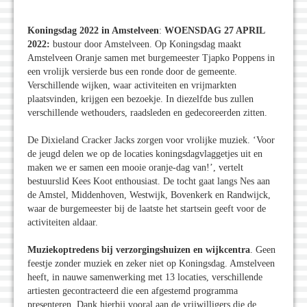
Koningsdag 2022 in Amstelveen
:
WOENSDAG 27 APRIL
2022:
bustour door Amstelveen. Op Koningsdag maakt
Amstelveen Oranje samen met burgemeester Tjapko Poppens in
een vrolijk versierde bus een ronde door de gemeente.
Verschillende wijken, waar activiteiten en vrijmarkten
plaatsvinden, krijgen een bezoekje. In diezelfde bus zullen
verschillende wethouders, raadsleden en gedecoreerden zitten.
De Dixieland Cracker Jacks zorgen voor vrolijke muziek. ‘Voor
de jeugd delen we op de locaties koningsdagvlaggetjes uit en
maken we er samen een mooie oranje-dag van!’, vertelt
bestuurslid Kees Koot enthousiast. De tocht gaat langs Nes aan
de Amstel, Middenhoven, Westwijk, Bovenkerk en Randwijck,
waar de burgemeester bij de laatste het startsein geeft voor de
activiteiten aldaar.
Muziekoptredens bij verzorgingshuizen en wijkcentra
. Geen
feestje zonder muziek en zeker niet op Koningsdag. Amstelveen
heeft, in nauwe samenwerking met 13 locaties, verschillende
artiesten gecontracteerd die een afgestemd programma
presenteren. Dank hierbij vooral aan de vrijwilligers die de