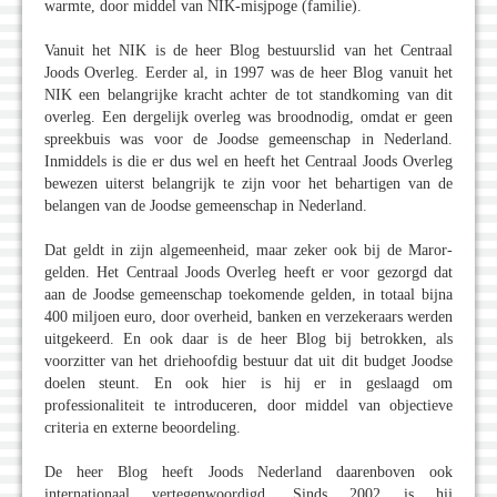
warmte, door middel van NIK-misjpoge (familie).
Vanuit het NIK is de heer Blog bestuurslid van het Centraal
Joods Overleg. Eerder al, in 1997 was de heer Blog vanuit het
NIK een belangrijke kracht achter de tot standkoming van dit
overleg. Een dergelijk overleg was broodnodig, omdat er geen
spreekbuis was voor de Joodse gemeenschap in Nederland.
Inmiddels is die er dus wel en heeft het Centraal Joods Overleg
bewezen uiterst belangrijk te zijn voor het behartigen van de
belangen van de Joodse gemeenschap in Nederland.
Dat geldt in zijn algemeenheid, maar zeker ook bij de Maror-
gelden. Het Centraal Joods Overleg heeft er voor gezorgd dat
aan de Joodse gemeenschap toekomende gelden, in totaal bijna
400 miljoen euro, door overheid, banken en verzekeraars werden
uitgekeerd. En ook daar is de heer Blog bij betrokken, als
voorzitter van het driehoofdig bestuur dat uit dit budget Joodse
doelen steunt. En ook hier is hij er in geslaagd om
professionaliteit te introduceren, door middel van objectieve
criteria en externe beoordeling.
De heer Blog heeft Joods Nederland daarenboven ook
internationaal vertegenwoordigd. Sinds 2002 is hij