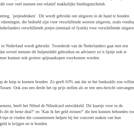
 dit voor veel mensen een relatief makkelijke bindingstechniek.
nting, ‘potjesdenken’. Dit wordt gebruikt om uitgaven in de hand te houden.
ekeningen, die bedoeld zijn voor verschillende soorten uitgaven, zoals voedin
ederlanders verschillende potjes (mentaal of fysiek) voor verschillende uitgave
el in Nederland wordt gebruikt. Tweederde van de Nederlanders gaat met een
dat zoveel mensen dit hulpmiddel gebruiken en adviseert zo’n lijstje ook te
ermee kunnen ook grotere spijtaankopen voorkomen worden.
p de knip te kunnen houden. Zo geeft 63% aan dat ze het banksaldo zou wille
lossen. Ook zou een derde het op prijs stellen als ze een sms-bericht ontvangen
emens, heeft het Nibud de Nibudcard ontwikkeld. Dit kaartje voor in de
‘Is dit de beste deal?’ en ‘Kan ik het geld missen?’ die hen kunnen behoeden vo
-tips te vinden die consumenten helpen bij het concreet maken van hun
eld te krijgen en te houden.