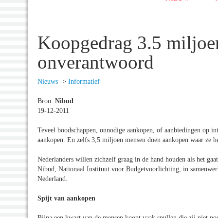
Koopgedrag 3.5 miljoe
onverantwoord
Nieuws
->
Informatief
Bron:
Nibud
19-12-2011
Teveel boodschappen, onnodige aankopen, of aanbiedingen op int
aankopen. En zelfs 3,5 miljoen mensen doen aankopen waar ze h
Nederlanders willen zichzelf graag in de hand houden als het gaa
Nibud, Nationaal Instituut voor Budgetvoorlichting, in samenwer
Nederland.
Spijt van aankopen
Bijna een kwart van de mensen koopt vaak spullen die zij niet n