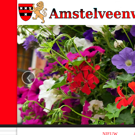
‹
NIEUW