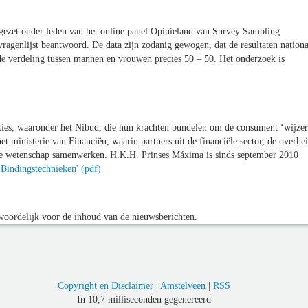
uitgezet onder leden van het online panel Opinieland van Survey Sampling
vragenlijst beantwoord. De data zijn zodanig gewogen, dat de resultaten nationa
is de verdeling tussen mannen en vrouwen precies 50 – 50. Het onderzoek is
ties, waaronder het Nibud, die hun krachten bundelen om de consument ‘wijzer
et ministerie van Financiën, waarin partners uit de financiële sector, de overhei
 de wetenschap samenwerken. H.K.H. Prinses Máxima is sinds september 2010
Bindingstechnieken' (pdf)
oordelijk voor de inhoud van de nieuwsberichten.
Copyright en Disclaimer
|
Amstelveen
|
RSS
In 10,7 milliseconden gegenereerd