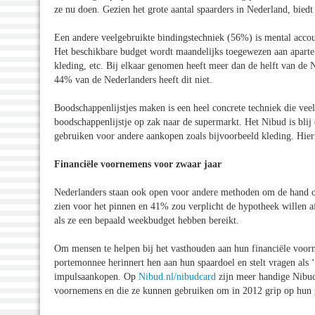
ze nu doen. Gezien het grote aantal spaarders in Nederland, biedt
Een andere veelgebruikte bindingstechniek (56%) is mental accou
Het beschikbare budget wordt maandelijks toegewezen aan aparte r
kleding, etc. Bij elkaar genomen heeft meer dan de helft van de N
44% van de Nederlanders heeft dit niet.
Boodschappenlijstjes maken is een heel concrete techniek die ve
boodschappenlijstje op zak naar de supermarkt. Het Nibud is blij 
gebruiken voor andere aankopen zoals bijvoorbeeld kleding. Hi
Financiële voornemens voor zwaar jaar
Nederlanders staan ook open voor andere methoden om de hand o
zien voor het pinnen en 41% zou verplicht de hypotheek willen af
als ze een bepaald weekbudget hebben bereikt.
Om mensen te helpen bij het vasthouden aan hun financiële voorn
portemonnee herinnert hen aan hun spaardoel en stelt vragen als 
impulsaankopen. Op
Nibud.nl/nibudcard
zijn meer handige Nibud
voornemens en die ze kunnen gebruiken om in 2012 grip op hun g