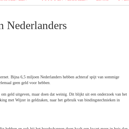
n Nederlanders
ernet. Bijna 6,5 miljoen Nederlanders hebben achteraf spijt van sommige
elemaal geen geld voor hebben.
t om geld uitgeven, maar doen dat weinig. Dit blijkt uit een onderzoek van het
king met Wijzer in geldzaken, naar het gebruik van bindingstechnieken in
odig hebben en ook bij het boodschappen doen haalt een kwart meer in huis dan