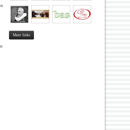
en
Meer links
te