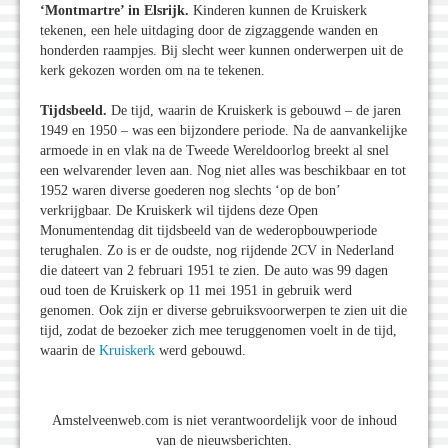
‘Montmartre’ in Elsrijk.
Kinderen kunnen de Kruiskerk
tekenen, een hele uitdaging door de zigzaggende wanden en
honderden raampjes. Bij slecht weer kunnen onderwerpen uit de
kerk gekozen worden om na te tekenen.
Tijdsbeeld.
De tijd, waarin de Kruiskerk is gebouwd – de jaren
1949 en 1950 – was een bijzondere periode. Na de aanvankelijke
armoede in en vlak na de Tweede Wereldoorlog breekt al snel
een welvarender leven aan. Nog niet alles was beschikbaar en tot
1952 waren diverse goederen nog slechts ‘op de bon’
verkrijgbaar. De Kruiskerk wil tijdens deze Open
Monumentendag dit tijdsbeeld van de wederopbouwperiode
terughalen. Zo is er de oudste, nog rijdende 2CV in Nederland
die dateert van 2 februari 1951 te zien. De auto was 99 dagen
oud toen de Kruiskerk op 11 mei 1951 in gebruik werd
genomen. Ook zijn er diverse gebruiksvoorwerpen te zien uit die
tijd, zodat de bezoeker zich mee teruggenomen voelt in de tijd,
waarin de
Kruiskerk
werd gebouwd.
Amstelveenweb.com is niet verantwoordelijk voor de inhoud
van de nieuwsberichten.