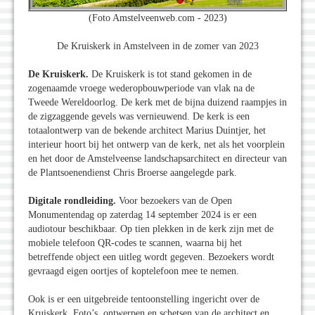
(Foto Amstelveenweb.com - 2023)
De Kruiskerk in Amstelveen in de zomer van 2023
De Kruiskerk.
De Kruiskerk is tot stand gekomen in de
zogenaamde vroege wederopbouwperiode van vlak na de
Tweede Wereldoorlog. De kerk met de bijna duizend raampjes in
de zigzaggende gevels was vernieuwend. De kerk is een
totaalontwerp van de bekende architect Marius Duintjer, het
interieur hoort bij het ontwerp van de kerk, net als het voorplein
en het door de Amstelveense landschapsarchitect en directeur van
de Plantsoenendienst Chris Broerse aangelegde park.
Digitale rondleiding.
Voor bezoekers van de Open
Monumentendag op zaterdag 14 september 2024 is er een
audiotour beschikbaar. Op tien plekken in de kerk zijn met de
mobiele telefoon QR-codes te scannen, waarna bij het
betreffende object een uitleg wordt gegeven. Bezoekers wordt
gevraagd eigen oortjes of koptelefoon mee te nemen.
Ook is er een uitgebreide tentoonstelling ingericht over de
Kruiskerk. Foto’s, ontwerpen en schetsen van de architect en