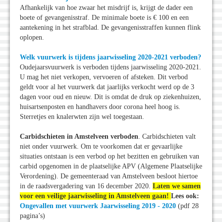
Afhankelijk van hoe zwaar het misdrijf is, krijgt de dader een
boete of gevangenisstraf. De minimale boete is € 100 en een
aantekening in het strafblad. De gevangenisstraffen kunnen flink
oplopen.
Welk vuurwerk is tijdens jaarwisseling 2020-2021 verboden?
Oudejaarsvuurwerk is verboden tijdens jaarwisseling 2020-2021.
U mag het niet verkopen, vervoeren of afsteken. Dit verbod
geldt voor al het vuurwerk dat jaarlijks verkocht werd op de 3
dagen voor oud en nieuw. Dit is omdat de druk op ziekenhuizen,
huisartsenposten en handhavers door corona heel hoog is.
Sterretjes en knalerwten zijn wel toegestaan.
Carbidschieten in Amstelveen verboden
. Carbidschieten valt
niet onder vuurwerk. Om te voorkomen dat er gevaarlijke
situaties ontstaan is een verbod op het bezitten en gebruiken van
carbid opgenomen in de plaatselijke APV (Algemene Plaatselijke
Verordening). De gemeenteraad van Amstelveen besloot hiertoe
in de raadsvergadering van 16 december 2020.
Laten we samen
voor een veilige jaarwisseling in Amstelveen gaan!
Lees ook:
Ongevallen met vuurwerk Jaarwisseling 2019 - 2020
(pdf 28
pagina’s)