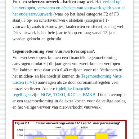
Fop- en schertsvuurwerk afsteken mag wel.
Het
verbod op
het verkopen, vervoeren en afsteken van vuurwerk geldt voor al
het oudejaarsvuurwerk
(waar op het label categorie F2 of F3
staat). Fop- en schertsvuurwerk afsteken (categorie F1-
vuurwerk) zoals trektouwtjes, knalerwten en sterretjes mag wel.
Dit vuurwerk is het hele jaar te koop en mag vanaf 12 jaar
worden gekocht en gebruikt.
Tegemoetkoming voor vuurwerkverkopers?.
Vuurwerkverkopers kunnen een financiële tegemoetkoming
aanvragen omdat zij dit jaar geen vuurwerk kunnen verkopen.
Het kabinet trekt daar zo'n € 40 miljoen voor uit. Verkopers in
het midden- en kleinbedrijf kunnen de
Tegemoetkoming Vaste
Lasten (TVL)
aanvragen als ze door coronamaatregelen veel
omzet verliezen. Andere
tijdelijke financiële
regelingen
zijn:
NOW
,
TOZO
,
KCC
en
BMKB
. Daar bovenop is
er een tegemoetkoming in de extra kosten voor de veilige opslag
en het veilige vervoer van niet-verkocht vuurwerk.