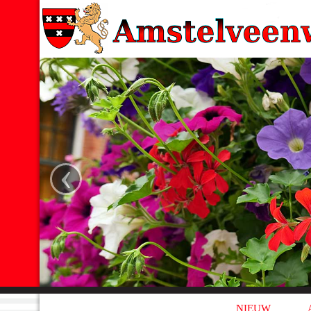
‹
NIEUW