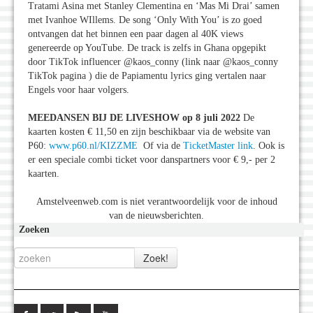
Tratami Asina met Stanley Clementina en ‘Mas Mi Drai’ samen
met Ivanhoe WIllems. De song ‘Only With You’ is zo goed
ontvangen dat het binnen een paar dagen al 40K views
genereerde op YouTube. De track is zelfs in Ghana opgepikt
door TikTok influencer @kaos_conny (link naar @kaos_conny
TikTok pagina ) die de Papiamentu lyrics ging vertalen naar
Engels voor haar volgers.
MEEDANSEN BIJ DE LIVESHOW op 8 juli 2022
De
kaarten kosten € 11,50 en zijn beschikbaar via de website van
P60:
www.p60.nl/KIZZME
Of via de
TicketMaster link
. Ook is
er een speciale combi ticket voor danspartners voor € 9,- per 2
kaarten.
Amstelveenweb.com is niet verantwoordelijk voor de inhoud
van de nieuwsberichten.
Zoeken