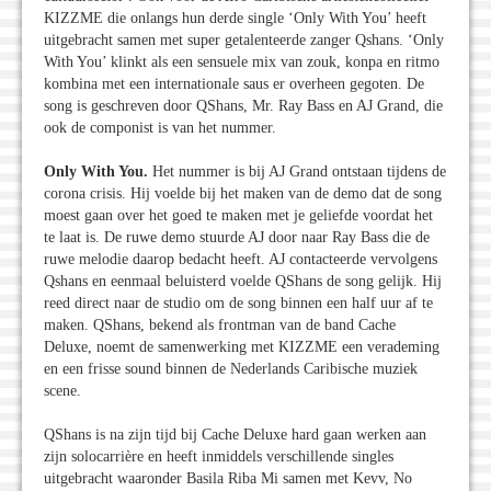
KIZZME die onlangs hun derde single ‘Only With You’ heeft
uitgebracht samen met super getalenteerde zanger Qshans. ‘Only
With You’ klinkt als een sensuele mix van zouk, konpa en ritmo
kombina met een internationale saus er overheen gegoten. De
song is geschreven door QShans, Mr. Ray Bass en AJ Grand, die
ook de componist is van het nummer.
Only With You.
Het nummer is bij AJ Grand ontstaan tijdens de
corona crisis. Hij voelde bij het maken van de demo dat de song
moest gaan over het goed te maken met je geliefde voordat het
te laat is. De ruwe demo stuurde AJ door naar Ray Bass die de
ruwe melodie daarop bedacht heeft. AJ contacteerde vervolgens
Qshans en eenmaal beluisterd voelde QShans de song gelijk. Hij
reed direct naar de studio om de song binnen een half uur af te
maken. QShans, bekend als frontman van de band Cache
Deluxe, noemt de samenwerking met KIZZME een verademing
en een frisse sound binnen de Nederlands Caribische muziek
scene.
QShans is na zijn tijd bij Cache Deluxe hard gaan werken aan
zijn solocarrière en heeft inmiddels verschillende singles
uitgebracht waaronder Basila Riba Mi samen met Kevv, No