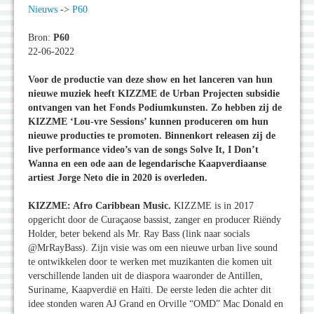
Nieuws
->
P60
Bron:
P60
22-06-2022
Voor de productie van deze show en het lanceren van hun
nieuwe muziek heeft KIZZME de Urban Projecten subsidie
ontvangen van het Fonds Podiumkunsten. Zo hebben zij de
KIZZME ‘Lou-vre Sessions’ kunnen produceren om hun
nieuwe producties te promoten. Binnenkort releasen zij de
live performance video’s van de songs Solve It, I Don’t
Wanna en een ode aan de legendarische Kaapverdiaanse
artiest Jorge Neto die in 2020 is overleden.
KIZZME: Afro Caribbean Music.
KIZZME is in 2017
opgericht door de Curaçaose bassist, zanger en producer Riëndy
Holder, beter bekend als Mr. Ray Bass (link naar socials
@MrRayBass). Zijn visie was om een nieuwe urban live sound
te ontwikkelen door te werken met muzikanten die komen uit
verschillende landen uit de diaspora waaronder de Antillen,
Suriname, Kaapverdië en Haïti. De eerste leden die achter dit
idee stonden waren AJ Grand en Orville “OMD” Mac Donald en