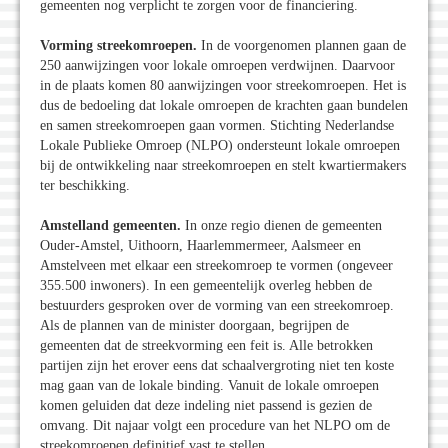
gemeenten nog verplicht te zorgen voor de financiering.
Vorming streekomroepen.
In de voorgenomen plannen gaan de
250 aanwijzingen voor lokale omroepen verdwijnen. Daarvoor
in de plaats komen 80 aanwijzingen voor streekomroepen. Het is
dus de bedoeling dat lokale omroepen de krachten gaan bundelen
en samen streekomroepen gaan vormen. Stichting Nederlandse
Lokale Publieke Omroep (NLPO) ondersteunt lokale omroepen
bij de ontwikkeling naar streekomroepen en stelt kwartiermakers
ter beschikking.
Amstelland gemeenten.
In onze regio dienen de gemeenten
Ouder-Amstel, Uithoorn, Haarlemmermeer, Aalsmeer en
Amstelveen met elkaar een streekomroep te vormen (ongeveer
355.500 inwoners). In een gemeentelijk overleg hebben de
bestuurders gesproken over de vorming van een streekomroep.
Als de plannen van de minister doorgaan, begrijpen de
gemeenten dat de streekvorming een feit is. Alle betrokken
partijen zijn het erover eens dat schaalvergroting niet ten koste
mag gaan van de lokale binding. Vanuit de lokale omroepen
komen geluiden dat deze indeling niet passend is gezien de
omvang. Dit najaar volgt een procedure van het NLPO om de
streekomroepen definitief vast te stellen.