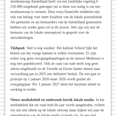
streekomroep Amstelland heeft via een landelijke regeling €
250.000 toegekend gekregen om te doen wat nodig is om een
streekomroep te vormen. Deze extra financiële middelen zijn
ook van belang voor meer kwaliteit van de lokale journalistiek.
Als gemeente en als bestuurders van de Amstelland gemeenten
hebben wij verder geen rol in dit proces. Wel zijn wij met de
besturen van de lokale omroep(en) in gesprek over de
ontwikkelingen.
Tijdspad.
Veel is nog onzeker. Het kabinet Schoof lijkt het
beleid van het vorige kabinet te willen voortzetten. Er zijn
echter nog geen overgangsbepalingen en de nieuwe Mediawet is
nog niet gepubliceerd. Ook de raad van state heeft nog geen
advies uitgebracht en de Tweede en Eerste kamer nemen naar
verwachting pas in 2025 een definitief besluit. De wet gaat in
principe op 1 januari 2026 maar 2026 wordt gezien als
overgangsjaar. Per 1 januari 2027 dient het herziene stelsel in
werking te treden.
Nieuw mediabeleid en onderzoek bereik lokale media.
In het
mediabeleid dat uw raad eind dit jaar wordt aangeboden, richten
wij ons niet alleen op de lokale omroep maar kijken wij naar de
ontwikkeling van de lokale media in brede zin. In een snel