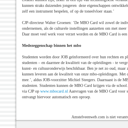
kunnen straks duizenden jongeren deze eigenschappen ontwikkelen
zelf een instrument bespelen, of op de toneelvloer staan.’
CJP-directeur Walter Groenen: ‘De MBO Card wil zowel de individu
ondernemen, als de culturele instellingen aanzetten om met meer 
Daar moet veel werk voor verzet worden en de MBO Card is een be
Medezeggenschap binnen het mbo
Studenten worden door JOB geïnformeerd over hun rechten en p
studenten – en daarmee de kwaliteit van de opleidingen - te vergro
kunst- en cultuuronderwijs beschikbaar. Ben je net zo oud, maar zi
kunnen leveren aan de kwaliteit van onze mbo-opleidingen. Met dit
mee.’, aldus JOB-voorzitter Michiel Steegers. Daarnaast is de 
studenten. Studenten kunnen de MBO Card krijgen via de school.
via CJP op
www.mbocard.nl
Aanvragen van de MBO Card voor sch
ontvangt hiervoor automatisch een oproep.
Amstelveenweb.com is niet verantw