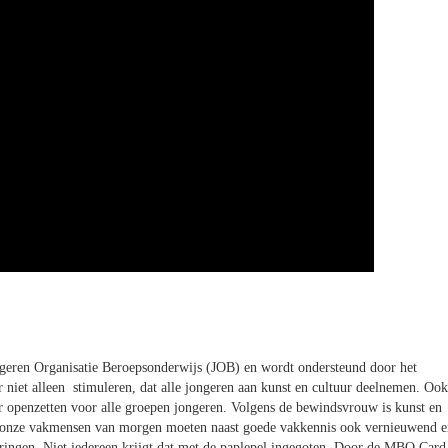
geren Organisatie Beroepsonderwijs (JOB) en wordt ondersteund door het
niet alleen stimuleren, dat alle jongeren aan kunst en cultuur deelnemen. Ook
er openzetten voor alle groepen jongeren. Volgens de bewindsvrouw is kunst en
st onze vakmensen van morgen moeten naast goede vakkennis ook vernieuwend e
deringen. Niet iedereen krijgt dat met de paplepel ingegoten. Door de MBO Card