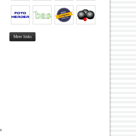
Meer links
n