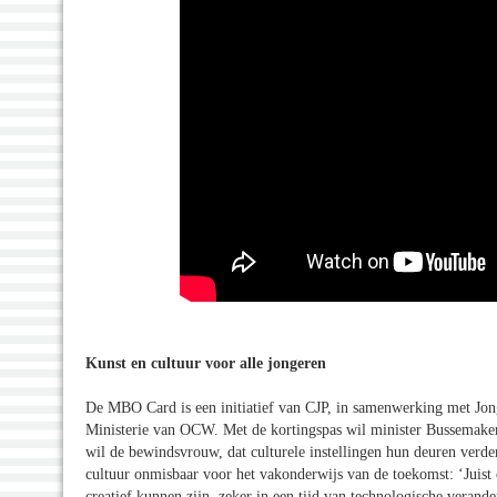
Kunst en cultuur voor alle jongeren
De MBO Card is een initiatief van CJP, in samenwerking met Jon
Ministerie van OCW. Met de kortingspas wil minister Bussemaker 
wil de bewindsvrouw, dat culturele instellingen hun deuren verd
cultuur onmisbaar voor het vakonderwijs van de toekomst: ‘Jui
creatief kunnen zijn, zeker in een tijd van technologische veran