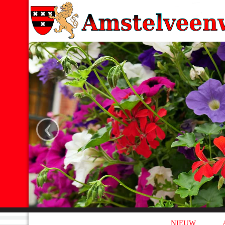
‹
NIEUW