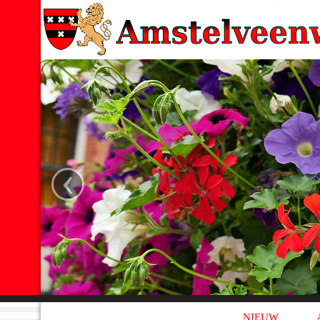
‹
NIEUW