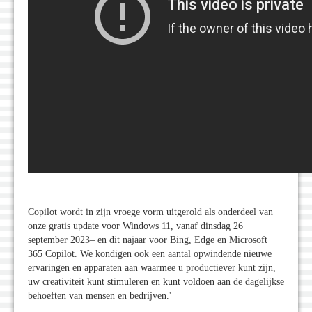
Copilot wordt in zijn vroege vorm uitgerold als onderdeel van
onze gratis update voor Windows 11, vanaf dinsdag 26
september 2023– en dit najaar voor Bing, Edge en Microsoft
365 Copilot. We kondigen ook een aantal opwindende nieuwe
ervaringen en apparaten aan waarmee u productiever kunt zijn,
uw creativiteit kunt stimuleren en kunt voldoen aan de dagelijkse
behoeften van mensen en bedrijven.'