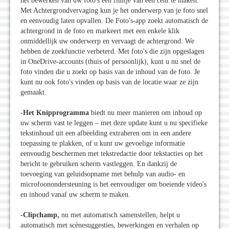
het bewerken van uw foto's een fluitje van een cent te maken.
Met Achtergrondvervaging kun je het onderwerp van je foto snel
en eenvoudig laten opvallen. De Foto's-app zoekt automatisch de
achtergrond in de foto en markeert met een enkele klik
onmiddellijk uw onderwerp en vervaagt de achtergrond. We
hebben de zoekfunctie verbeterd. Met foto's die zijn opgeslagen
in OneDrive-accounts (thuis of persoonlijk), kunt u nu snel de
foto vinden die u zoekt op basis van de inhoud van de foto. Je
kunt nu ook foto's vinden op basis van de locatie waar ze zijn
gemaakt.
-Het Knipprogramma
biedt nu meer manieren om inhoud op
uw scherm vast te leggen – met deze update kunt u nu specifieke
tekstinhoud uit een afbeelding extraheren om in een andere
toepassing te plakken, of u kunt uw gevoelige informatie
eenvoudig beschermen met tekstredactie door tekstacties op het
bericht te gebruiken scherm vastleggen. En dankzij de
toevoeging van geluidsopname met behulp van audio- en
microfoonondersteuning is het eenvoudiger om boeiende video's
en inhoud vanaf uw scherm te maken.
-Clipchamp,
nu met automatisch samenstellen, helpt u
automatisch met scènesuggesties, bewerkingen en verhalen op