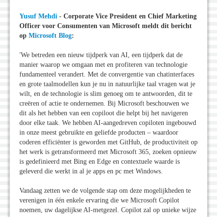
Yusuf Mehdi
- Corporate Vice President en Chief Marketing
Officer voor Consumenten van Microsoft meldt dit bericht
op
Microsoft Blog
:
'We betreden een nieuw tijdperk van AI, een tijdperk dat de
manier waarop we omgaan met en profiteren van technologie
fundamenteel verandert. Met de convergentie van chatinterfaces
en grote taalmodellen kun je nu in natuurlijke taal vragen wat je
wilt, en de technologie is slim genoeg om te antwoorden, dit te
creëren of actie te ondernemen. Bij Microsoft beschouwen we
dit als het hebben van een copiloot die helpt bij het navigeren
door elke taak. We hebben AI-aangedreven copiloten ingebouwd
in onze meest gebruikte en geliefde producten – waardoor
coderen efficiënter is geworden met GitHub, de productiviteit op
het werk is getransformeerd met Microsoft 365, zoeken opnieuw
is gedefinieerd met Bing en Edge en contextuele waarde is
geleverd die werkt in al je apps en pc met Windows.
Vandaag zetten we de volgende stap om deze mogelijkheden te
verenigen in één enkele ervaring die we Microsoft Copilot
noemen, uw dagelijkse AI-metgezel. Copilot zal op unieke wijze