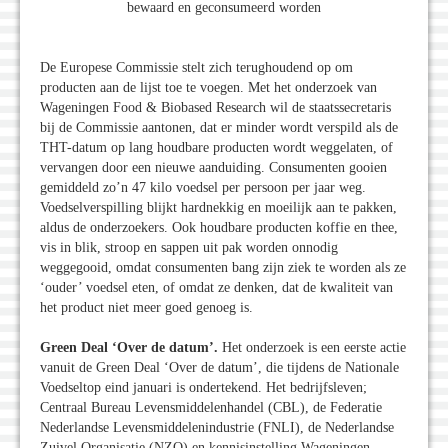
bewaard en geconsumeerd worden
De Europese Commissie stelt zich terughoudend op om
producten aan de lijst toe te voegen. Met het onderzoek van
Wageningen Food & Biobased Research wil de staatssecretaris
bij de Commissie aantonen, dat er minder wordt verspild als de
THT-datum op lang houdbare producten wordt weggelaten, of
vervangen door een nieuwe aanduiding. Consumenten gooien
gemiddeld zo’n 47 kilo voedsel per persoon per jaar weg.
Voedselverspilling blijkt hardnekkig en moeilijk aan te pakken,
aldus de onderzoekers. Ook houdbare producten koffie en thee,
vis in blik, stroop en sappen uit pak worden onnodig
weggegooid, omdat consumenten bang zijn ziek te worden als ze
‘ouder’ voedsel eten, of omdat ze denken, dat de kwaliteit van
het product niet meer goed genoeg is.
Green Deal ‘Over de datum’.
Het onderzoek is een eerste actie
vanuit de Green Deal ‘Over de datum’, die tijdens de Nationale
Voedseltop eind januari is ondertekend. Het bedrijfsleven;
Centraal Bureau Levensmiddelenhandel (CBL), de Federatie
Nederlandse Levensmiddelenindustrie (FNLI), de Nederlandse
Zuivel Organisatie (NZO) en kennisinstelling Wageningen