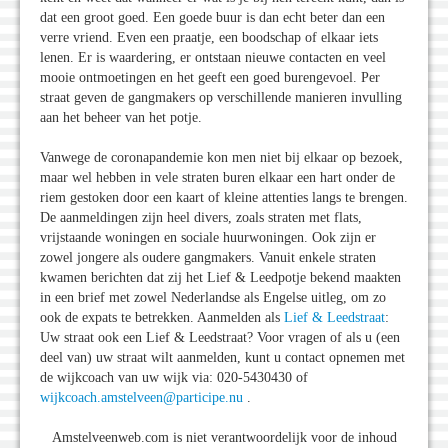
dat een groot goed. Een goede buur is dan echt beter dan een
verre vriend. Even een praatje, een boodschap of elkaar iets
lenen. Er is waardering, er ontstaan nieuwe contacten en veel
mooie ontmoetingen en het geeft een goed burengevoel. Per
straat geven de gangmakers op verschillende manieren invulling
aan het beheer van het potje.
Vanwege de coronapandemie kon men niet bij elkaar op bezoek,
maar wel hebben in vele straten buren elkaar een hart onder de
riem gestoken door een kaart of kleine attenties langs te brengen.
De aanmeldingen zijn heel divers, zoals straten met flats,
vrijstaande woningen en sociale huurwoningen. Ook zijn er
zowel jongere als oudere gangmakers. Vanuit enkele straten
kwamen berichten dat zij het Lief & Leedpotje bekend maakten
in een brief met zowel Nederlandse als Engelse uitleg, om zo
ook de expats te betrekken. Aanmelden als
Lief & Leedstraat
:
Uw straat ook een Lief & Leedstraat? Voor vragen of als u (een
deel van) uw straat wilt aanmelden, kunt u contact opnemen met
de wijkcoach van uw wijk via: 020-5430430 of
wijkcoach.amstelveen@participe.nu
.
Amstelveenweb.com is niet verantwoordelijk voor de inhoud