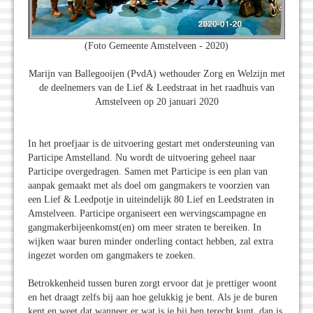
(Foto Gemeente Amstelveen - 2020)
Marijn van Ballegooijen (PvdA) wethouder Zorg en Welzijn met
de deelnemers van de Lief & Leedstraat in het raadhuis van
Amstelveen op 20 januari 2020
In het proefjaar is de uitvoering gestart met ondersteuning van
Participe Amstelland. Nu wordt de uitvoering geheel naar
Participe overgedragen. Samen met Participe is een plan van
aanpak gemaakt met als doel om gangmakers te voorzien van
een Lief & Leedpotje in uiteindelijk 80 Lief en Leedstraten in
Amstelveen. Participe organiseert een wervingscampagne en
gangmakerbijeenkomst(en) om meer straten te bereiken. In
wijken waar buren minder onderling contact hebben, zal extra
ingezet worden om gangmakers te zoeken.
Betrokkenheid tussen buren zorgt ervoor dat je prettiger woont
en het draagt zelfs bij aan hoe gelukkig je bent. Als je de buren
kent en weet dat wanneer er wat is je bij hen terecht kunt, dan is