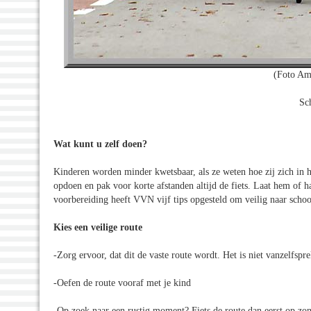
(Foto Am
Sch
Wat kunt u zelf doen?
Kinderen worden minder kwetsbaar, als ze weten hoe zij zich in 
opdoen en pak voor korte afstanden altijd de fiets. Laat hem of ha
voorbereiding heeft VVN vijf tips opgesteld om veilig naar school
Kies een veilige route
-Zorg ervoor, dat dit de vaste route wordt. Het is niet vanzelfspre
-Oefen de route vooraf met je kind
-Op zoek naar een rustig moment? Fiets de route dan eerst op zo