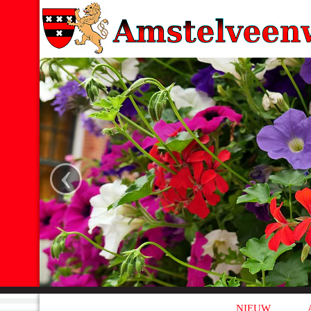
‹
NIEUW