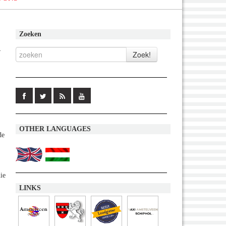
Zoeken
n
OTHER LANGUAGES
de
ie
LINKS