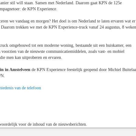
manier stil will staan. Samen met Nederland. Daarom gaat KPN de 125e
 campagnetoer: de KPN Experience.
ceren we vandaag en morgen? Het doel is om Nederland te laten ervaren wat er
. Daarom trekken we met de KPN Experience-truck vanaf 24 augustus, 8 weke
e truck omgebouwd tot een moderne woning, bestaande uit een huiskamer, een
is voorzien van de nieuwste communicatiemiddelen, zoals vast- en mobiel
, die men kan uitproberen en ervaren.
in in Amstelveen
de KPN Experience feestelijk geopend door Michiel Buitelaa
PN.
hiedenis van de telefoon
oordelijk voor de inhoud van de nieuwsberichten.