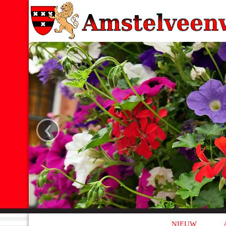
‹
NIEUW