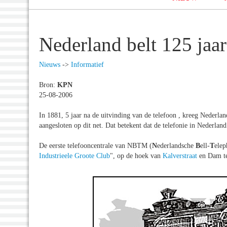
Nederland belt 125 jaar
Nieuws
->
Informatief
Bron:
KPN
25-08-2006
In 1881, 5 jaar na de uitvinding van de telefoon , kreeg Nederla
aangesloten op dit net. Dat betekent dat de telefonie in Nederland 
De eerste telefooncentrale van NBTM (
N
ederlandsche
B
ell-
T
ele
Industrieele Groote Club
", op de hoek van
Kalverstraat
en Dam te