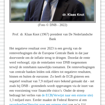
(Foto © DNB - 2022)
Prof. dr. Klaas Knot (1967) president van De Nederlandsche
Bank
Het negatieve resultaat over 2023 is een gevolg van de
renteverhogingen die de Europese Centrale Bank in dat jaar
doorvoerde om de inflatie terug te dringen. Doordat de rente
werd verhoogd, zijn de rentelasten voor DNB toegenomen
terwijl de rentebaten nauwelijks toenamen. De renteverhogingen
van centrale banken leiden ook elders tot negatieve resultaten,
binnen en buiten de eurozone. Zo heeft de ECB gisteren een
negatief resultaat van 7,9 miljard euro bekend gemaakt dat - net
zoals bij DNB - grotendeels wordt opgevangen via de inzet van
een voorziening voor financiële risico’s. Onder de streep
bedraagt het verlies van
de ECB
(Verwijst naar een externe site)
1,3 miljard euro. Eerder maakte de Federal Reserve al een
recordverlies
(Verwijst naar een externe site)
van zo’n 114