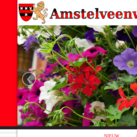
‹
NIEUW