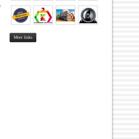
e
Meer links