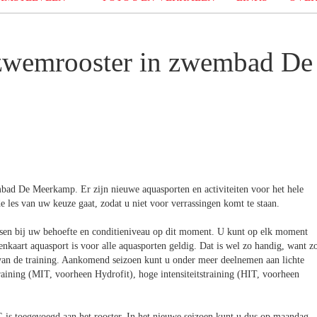
 zwemrooster in zwembad De
ad De Meerkamp. Er zijn nieuwe aquasporten en activiteiten voor het hele
de les van uw keuze gaat, zodat u niet voor verrassingen komt te staan.
assen bij uw behoefte en conditieniveau op dit moment. U kunt op elk moment
nkaart aquasport is voor alle aquasporten geldig. Dat is wel zo handig, want z
it van de training. Aankomend seizoen kunt u onder meer deelnemen aan lichte
aining (MIT, voorheen Hydrofit), hoge intensiteitstraining (HIT, voorheen
s toegevoegd aan het rooster. In het nieuwe seizoen kunt u dus op maandag,