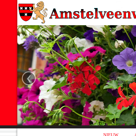
‹
NIEUW