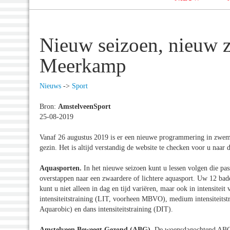
Nieuw seizoen, nieuw
Meerkamp
Nieuws
->
Sport
Bron:
AmstelveenSport
25-08-2019
Vanaf 26 augustus 2019 is er een nieuwe programmering in zwemb
gezin. Het is altijd verstandig de website te checken voor u naar 
Aquasporten.
In het nieuwe seizoen kunt u lessen volgen die p
overstappen naar een zwaardere of lichtere aquasport. Uw 12 bade
kunt u niet alleen in dag en tijd variëren, maar ook in intensite
intensiteitstraining (LIT, voorheen MBVO), medium intensiteitstr
Aquarobic) en dans intensiteitstraining (DIT).
Amstelveen Beweegt Gezond (ABG).
De woensdagochtend ABG i