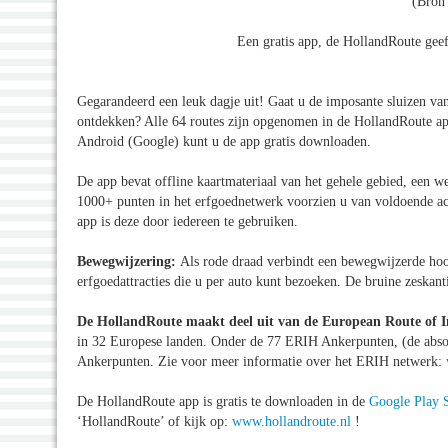
(Bron
Een gratis app, de HollandRoute geef
Gegarandeerd een leuk dagje uit! Gaat u de imposante sluizen va
ontdekken? Alle 64 routes zijn opgenomen in de HollandRoute app
Android (Google) kunt u de app gratis downloaden.
De app bevat offline kaartmateriaal van het gehele gebied, een we
1000+ punten in het erfgoednetwerk voorzien u van voldoende ac
app is deze door iedereen te gebruiken.
Bewegwijzering:
Als rode draad verbindt een bewegwijzerde hoo
erfgoedattracties die u per auto kunt bezoeken. De bruine zeska
De HollandRoute maakt deel uit van de European Route of I
in 32 Europese landen. Onder de 77 ERIH Ankerpunten, (de absolu
Ankerpunten. Zie voor meer informatie over het ERIH netwerk:
De HollandRoute app is gratis te downloaden in de
Google Play 
‘HollandRoute’ of kijk op:
www.hollandroute.nl
!