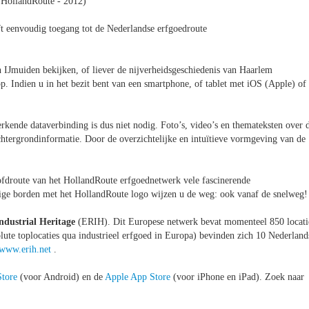
 HollandRoute - 2012)
t eenvoudig toegang tot de Nederlandse erfgoedroute
n IJmuiden bekijken, of liever de nijverheidsgeschiedenis van Haarlem
. Indien u in het bezit bent van een smartphone, of tablet met iOS (Apple) of
rkende dataverbinding is dus niet nodig. Foto’s, video’s en themateksten over 
htergrondinformatie. Door de overzichtelijke en intuïtieve vormgeving van de
fdroute van het HollandRoute erfgoednetwerk vele fascinerende
ntige borden met het HollandRoute logo wijzen u de weg: ook vanaf de snelweg!
ndustrial Heritage
(ERIH). Dit Europese netwerk bevat momenteel 850 locati
te toplocaties qua industrieel erfgoed in Europa) bevinden zich 10 Nederland
www.erih.net
.
Store
(voor Android) en de
Apple App Store
(voor iPhone en iPad). Zoek naar