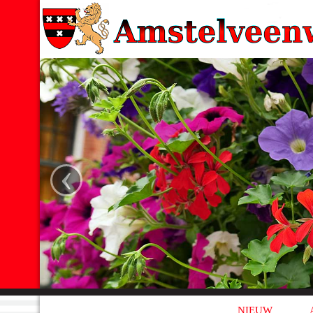
‹
NIEUW