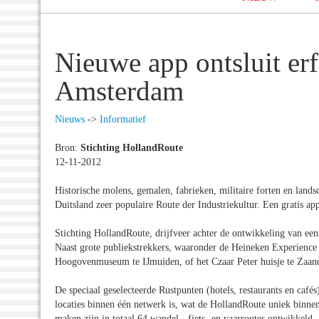
Nieuwe app ontsluit er
Amsterdam
Nieuws
->
Informatief
Bron:
Stichting HollandRoute
12-11-2012
Historische molens, gemalen, fabrieken, militaire forten en lan
Duitsland zeer populaire Route der Industriekultur. Een gratis a
Stichting HollandRoute, drijfveer achter de ontwikkeling van een
Naast grote publiekstrekkers, waaronder de Heineken Experience 
Hoogovenmuseum te IJmuiden, of het Czaar Peter huisje te Zaa
De speciaal geselecteerde Rustpunten (hotels, restaurants en café
locaties binnen één netwerk is, wat de HollandRoute uniek binn
maken zijn in totaal 64 wandel-, fiets- en vaarroutes ontwikkeld.