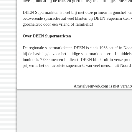
niveau, omdat hij de trucs zo goed uitlegt in de filmpjes. Meer 
DEEN Supermarkten is heel blij met deze primeur in goochel- en
betoverende spaaractie zal veel klanten bij DEEN Supermarkten v
goocheltruc door een vriend of familielid!
Over DEEN Supermarkten
De regionale supermarktketen DEEN is sinds 1933 actief in Noor
hij de basis legde voor het huidige supermarktconcern. Inmiddels
inmiddels 7.000 mensen in dienst. DEEN blinkt uit in verse produ
prijzen is het de favoriete supermarkt van veel mensen uit Noor
Amstelveenweb.com is niet verantw