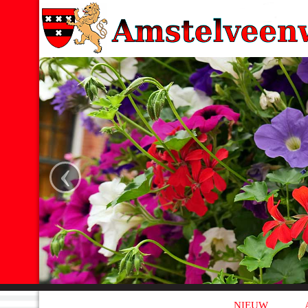
‹
NIEUW