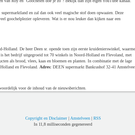
zien van Roy en ‘Goochelen doe je zo’? Bekijk dan zijn eigen YouTube kanaal.
 supermarktland en zal dan ook veel magische stof doen opwaaien. Deze
eel goochelplezier opleveren. Wat is er nou leuker dan kijken naar een
d-Holland. De heer Deen sr. opende toen zijn eerste kruidenierswinkel, waarm
 is het bedrijf uitgegroeid tot 70 winkels in Noord-Holland en Flevoland, met
cten als brood, vlees, kaas en bloemen en planten. In combinatie met de lage
d-Holland en Flevoland.
Adres:
DEEN supermarkt Bankrashof 32-41 Amstelvee
oordelijk voor de inhoud van de nieuwsberichten.
Copyright en Disclaimer
|
Amstelveen
|
RSS
In 11,8 milliseconden gegenereerd