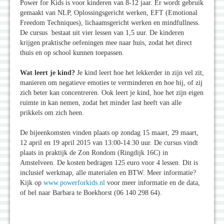
Power for Kids is voor kinderen van 8-12 jaar. Er wordt gebruik
gemaakt van NLP, Oplossingsgericht werken, EFT (Emotional
Freedom Techniques), lichaamsgericht werken en mindfullness.
De cursus bestaat uit vier lessen van 1,5 uur. De kinderen
krijgen praktische oefeningen mee naar huis, zodat het direct
thuis en op school kunnen toepassen.
Wat leert je kind?
Je kind leert hoe het lekkerder in zijn vel zit,
manieren om negatieve emoties te verminderen en hoe hij, of zij
zich beter kan concentreren. Ook leert je kind, hoe het zijn eigen
ruimte in kan nemen, zodat het minder last heeft van alle
prikkels om zich heen.
De bijeenkomsten vinden plaats op zondag 15 maart, 29 maart,
12 april en 19 april 2015 van 13:00-14:30 uur. De cursus vindt
plaats in praktijk de Zon Rondom (Ringdijk 16C) in
Amstelveen. De kosten bedragen 125 euro voor 4 lessen. Dit is
inclusief werkmap, alle materialen en BTW. Meer informatie?
Kijk op
www.powerforkids.nl
voor meer informatie en de data,
of bel naar Barbara te Boekhorst (06 140 298 64).