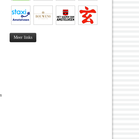
Meer links
n