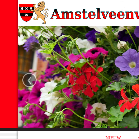
‹
NIEUW