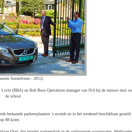
eente Amstelveen - 2012)
 Levie (BBA) en Rob Boos Operations manager van ISA bij de nieuwe inrit va
de school
eds bestaande parkeerplaatsen ’s avonds en in het weekend beschikbaar gesteld
 op 88 komt.
portlaan Oost, dus minder parkeerdruk in de aanliggende woonstraten. Wethouder