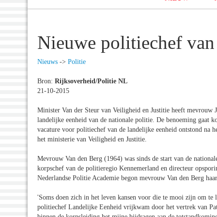
Nieuwe politiechef van 
Nieuws
->
Politie
Bron:
Rijksoverheid/Politie NL
21-10-2015
Minister Van der Steur van Veiligheid en Justitie heeft mevrouw 
landelijke eenheid van de nationale politie. De benoeming gaat ko
vacature voor politiechef van de landelijke eenheid ontstond na 
het ministerie van Veiligheid en Justitie.
Mevrouw Van den Berg (1964) was sinds de start van de nationale 
korpschef van de politieregio Kennemerland en directeur opsporin
Nederlandse Politie Academie begon mevrouw Van den Berg haar l
'Soms doen zich in het leven kansen voor die te mooi zijn om te l
politiechef Landelijke Eenheid vrijkwam door het vertrek van P
binnen de korpsleiding het mijne bijdragen aan de totstandkoming 