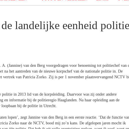
de landelijke eenheid politi
J. A. (Jannine) van den Berg voorgedragen voor benoeming tot politiechef van 
rt na het aantreden van de nieuwe korpschef van de nationale politie in. De
het vertrek van Patricia Zorko. Zij is per 1 november plaatsvervangend NCTV b
politie in 2013 lid van de korpsleiding. Daarvoor was zij onder andere
g en informatie bij de politieregio Haaglanden. Na haar opleiding aan de
oopbaan bij de politie in Utrecht.
aten lopen’, zegt Jannine van den Berg in een eerste reactie. ‘Dat de functie va
atricia Zorko naar de NCTV, bood mij zo’n kans. De afgelopen jaren mocht ik
van één politie. Dat heb ik uit volle overtuiging gedaan, want ik voel, weet e