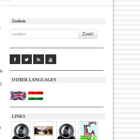
Zoeken
e
de
OTHER LANGUAGES
ij
LINKS
n
n