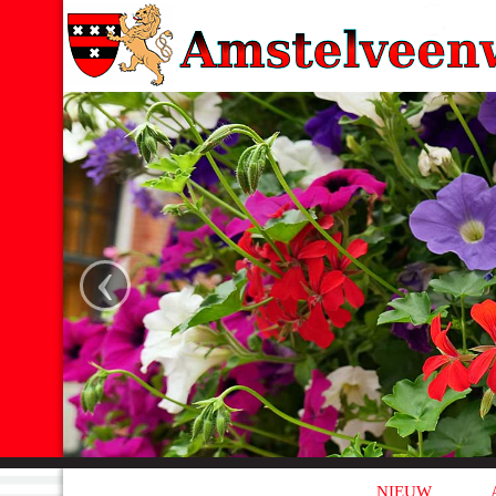
‹
NIEUW